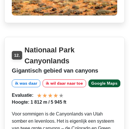
Nationaal Park
12.
Canyonlands
Gigantisch gebied van canyons
ik was daar
ik wil daar naar toe
Google Maps
Evaluatie:
Hoogte: 1 812 m / 5 945 ft
Voor sommigen is de Canyonlands van Utah
somber en levenloos. Het is eigenlijk een systeem
van twee grote canyons – de Colorado en Green