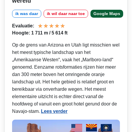
wereld
ik was daar
ik wil daar naar toe
Google Maps
Evaluatie:
Hoogte: 1 711 m / 5 614 ft
Op de grens van Arizona en Utah ligt misschien wel
het meest typische landschap van het
„Amerikaanse Westen“, vaak het „Marlboro-land“
genoemd. Eenzame rotsformaties rijzen hier meer
dan 300 meter boven het omringende oranje
landschap uit. Het hele gebied is relatief groot en
bereikbaar via onverharde wegen. Het meest
elementaire uitzicht is echter direct vanaf de
hoofdweg of vanuit een groot hotel gerund door de
Navajo-stam.
Lees verder