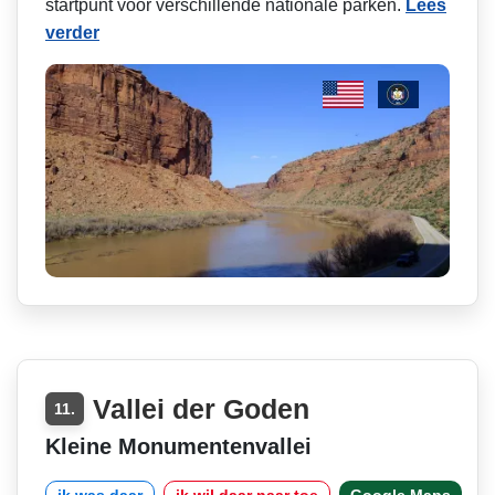
startpunt voor verschillende nationale parken.
Lees
verder
Vallei der Goden
11.
Kleine Monumentenvallei
ik was daar
ik wil daar naar toe
Google Maps