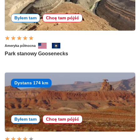
Byłem tam
Chcę tam pójść
Ameryka północna
Park stanowy Goosenecks
Dystans 174 km
Byłem tam
Chcę tam pójść