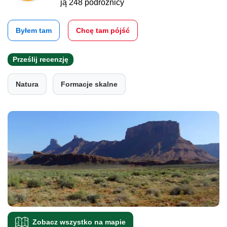
ją 248 podróżnicy
Byłem tam
Chcę tam pójść
Prześlij recenzję
Natura
Formacje skalne
Zobacz wszystko na mapie