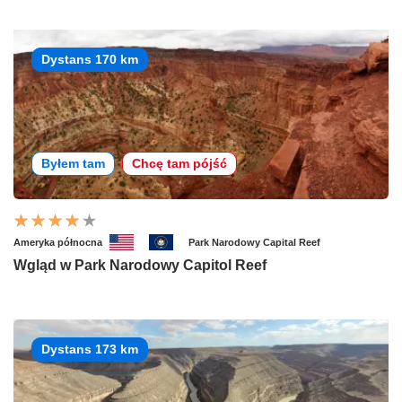
Dystans 170 km
Byłem tam
Chcę tam pójść
Ameryka północna
Park Narodowy Capital Reef
Wgląd w Park Narodowy Capitol Reef
Dystans 173 km