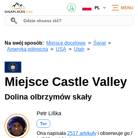
PL
MENU
Na swój sposób:
Miejsce docelowe
Świat
Ameryka północna
USA
Utah
Miejsce Castle Valley
Dolina olbrzymów skały
Petr Liška
Tor
Ona napisała
2517 artykuły
i obserwuje go /