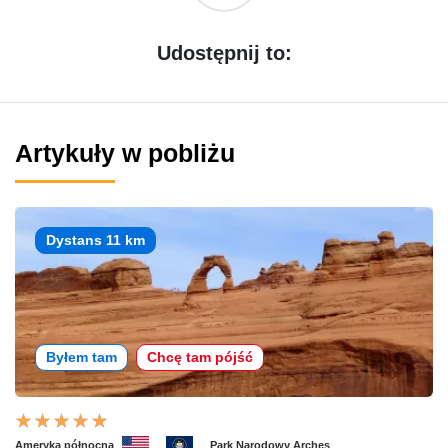
Udostępnij to:
Artykuły w pobliżu
Dystans 11 km
Byłem tam
Chcę tam pójść
Ameryka północna
Park Narodowy Arches