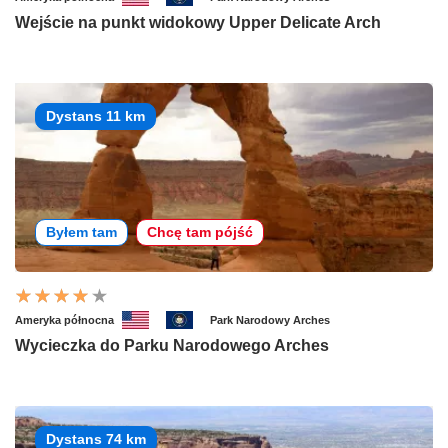
Wejście na punkt widokowy Upper Delicate Arch
Dystans 11 km
Byłem tam
Chcę tam pójść
Ameryka północna
Park Narodowy Arches
Wycieczka do Parku Narodowego Arches
Dystans 74 km