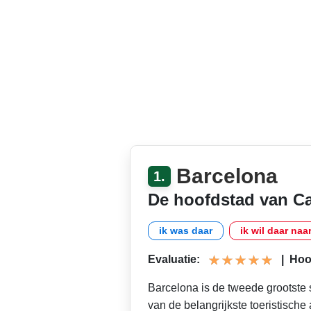
Barcelona
1.
De hoofdstad van Ca
ik was daar
ik wil daar naa
Evaluatie:
|
Hoog
Barcelona is de tweede grootste
van de belangrijkste toeristische a