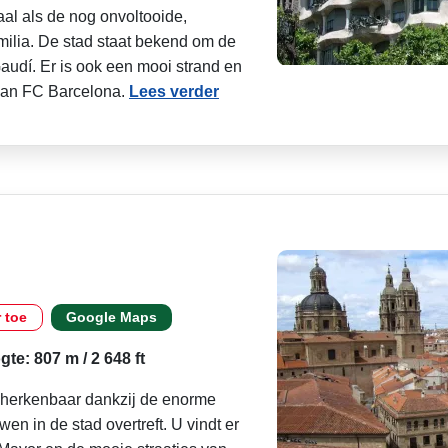
al als de nog onvoltooide,
lia. De stad staat bekend om de
udí. Er is ook een mooi strand en
 van FC Barcelona.
Lees verder
r toe
Google Maps
te: 807 m / 2 648 ft
 herkenbaar dankzij de enorme
en in de stad overtreft. U vindt er