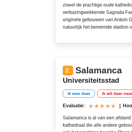
zowel de prachtige oude kathedra
verbazingwekkende Sagrada Fami
originele gebouwen van Antoni Ga
natuurlijk het beroemde stadion
Salamanca
2.
Universiteitsstad
ik was daar
ik wil daar naa
Evaluatie:
|
Hoog
Salamanca is al van een afstand
kathedraal die alle andere gebouw