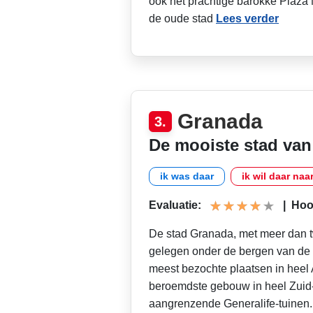
ook het prachtige barokke Plaza 
de oude stad
Lees verder
Granada
3.
De mooiste stad van
ik was daar
ik wil daar naa
Evaluatie:
|
Hoog
De stad Granada, met meer dan 
gelegen onder de bergen van de 
meest bezochte plaatsen in heel A
beroemdste gebouw in heel Zuid
aangrenzende Generalife-tuinen. 