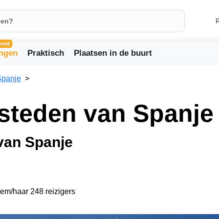
R
heid
ingen
Praktisch
Plaatsen in de buurt
Spanje
steden van Spanje
van Spanje
hem/haar 248 reizigers