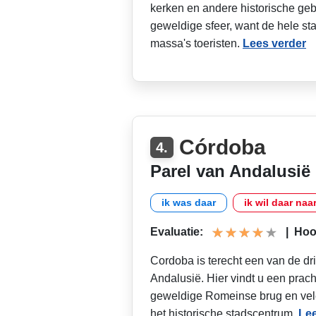
kerken en andere historische ge
geweldige sfeer, want de hele sta
massa's toeristen.
Lees verder
Córdoba
4.
Parel van Andalusië
ik was daar
ik wil daar naa
Evaluatie:
|
Hoog
Cordoba is terecht een van de dr
Andalusië. Hier vindt u een prac
geweldige Romeinse brug en vel
het historische stadscentrum.
Lee