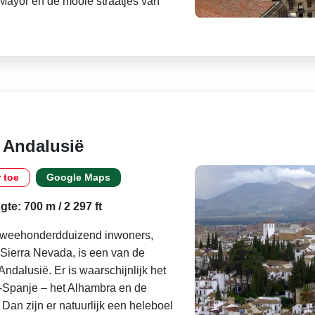
Mayor en de mooie straatjes van
 Andalusië
r toe
Google Maps
te: 700 m / 2 297 ft
tweehonderdduizend inwoners,
Sierra Nevada, is een van de
ndalusië. Er is waarschijnlijk het
-Spanje – het Alhambra en de
Dan zijn er natuurlijk een heleboel