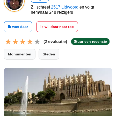
Zij schreef
2517 Lidwoord
en volgt
hem/haar 248 reizigers
Ik was daar
Ik wil daar naar toe
(2 evaluatie)
Stuur een recensie
Monumenten
Steden