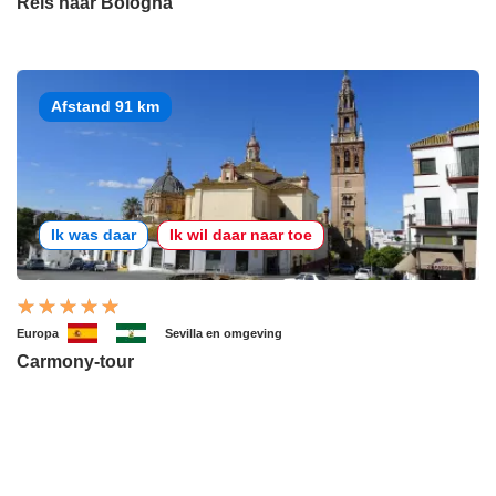
Reis naar Bologna
Afstand 91 km
Ik was daar
Ik wil daar naar toe
Europa
Sevilla en omgeving
Carmony-tour