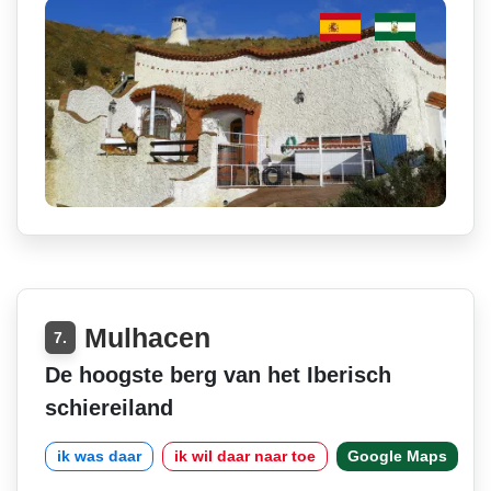
Mulhacen
7.
De hoogste berg van het Iberisch
schiereiland
ik was daar
ik wil daar naar toe
Google Maps