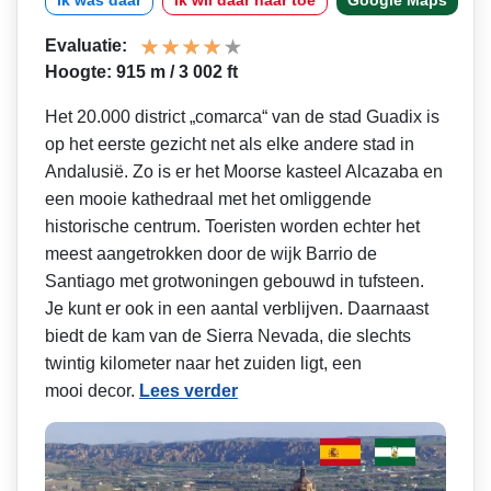
ik was daar
ik wil daar naar toe
Google Maps
Evaluatie:
Hoogte: 915 m / 3 002 ft
Het 20.000 district „comarca“ van de stad Guadix is
op het eerste gezicht net als elke andere stad in
Andalusië. Zo is er het Moorse kasteel Alcazaba en
een mooie kathedraal met het omliggende
historische centrum. Toeristen worden echter het
meest aangetrokken door de wijk Barrio de
Santiago met grotwoningen gebouwd in tufsteen.
Je kunt er ook in een aantal verblijven. Daarnaast
biedt de kam van de Sierra Nevada, die slechts
twintig kilometer naar het zuiden ligt, een
mooi decor.
Lees verder