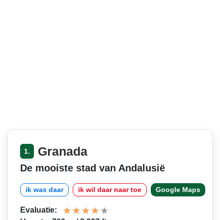
Granada
1.
De mooiste stad van Andalusië
ik was daar
ik wil daar naar toe
Google Maps
Evaluatie: