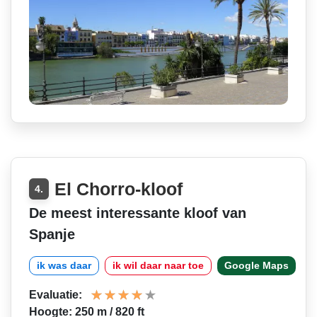
El Chorro-kloof
4.
De meest interessante kloof van
Spanje
ik was daar
ik wil daar naar toe
Google Maps
Evaluatie:
Hoogte: 250 m / 820 ft