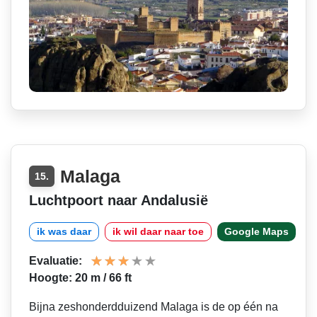
Malaga
15.
Luchtpoort naar Andalusië
ik was daar
ik wil daar naar toe
Google Maps
Evaluatie:
Hoogte: 20 m / 66 ft
Bijna zeshonderdduizend Malaga is de op één na