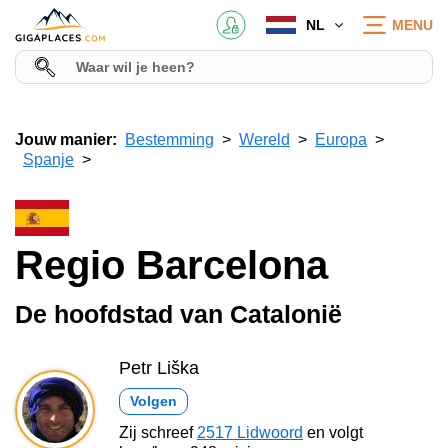
NL
MENU
Jouw manier:
Bestemming
Wereld
Europa
Spanje
Regio Barcelona
De hoofdstad van Catalonië
Petr Liška
Volgen
Zij schreef
2517 Lidwoord
en volgt