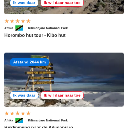
Ik was daar
Ik wil daar naar toe
Afrika
Kilimanjaro Nationaal Park
Horombo hut tour - Kibo hut
Afstand 2044 km
Ik was daar
Ik wil daar naar toe
Afrika
Kilimanjaro Nationaal Park
Beklimming naar de Kilimanjaro