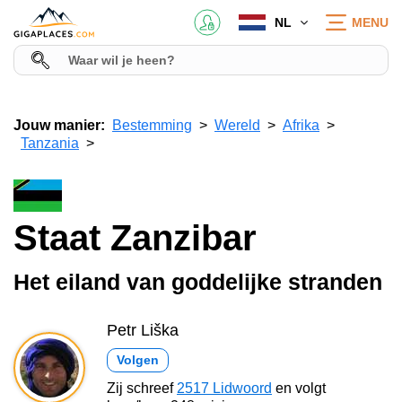
NL
MENU
Jouw manier:
Bestemming
Wereld
Afrika
Tanzania
Staat Zanzibar
Het eiland van goddelijke stranden
Petr Liška
Volgen
Zij schreef
2517 Lidwoord
en volgt