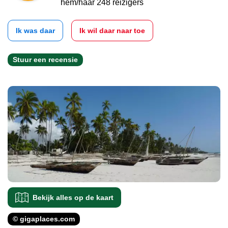
hem/haar 248 reizigers
Ik was daar
Ik wil daar naar toe
Stuur een recensie
Bekijk alles op de kaart
© gigaplaces.com