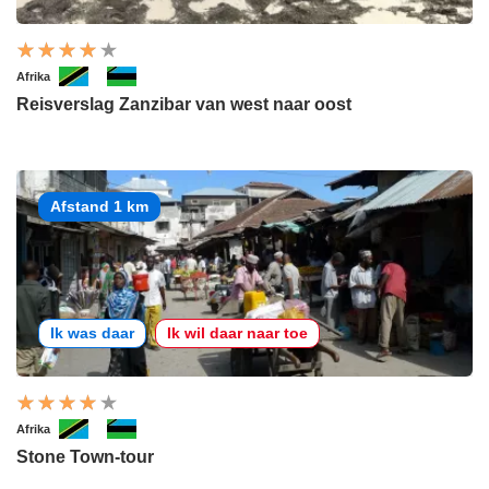
Afrika
Reisverslag Zanzibar van west naar oost
Afstand 1 km
Ik was daar
Ik wil daar naar toe
Afrika
Stone Town-tour