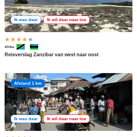
Ik was daar
Ik wil daar naar toe
Afrika
Reisverslag Zanzibar van west naar oost
Afstand 1 km
Ik was daar
Ik wil daar naar toe