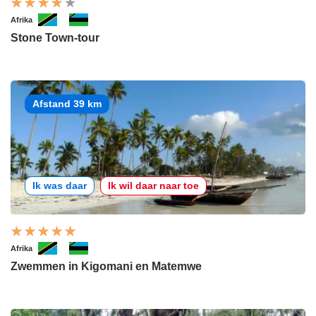
Afrika
Stone Town-tour
Afstand 39 km
Ik was daar
Ik wil daar naar toe
Afrika
Zwemmen in Kigomani en Matemwe