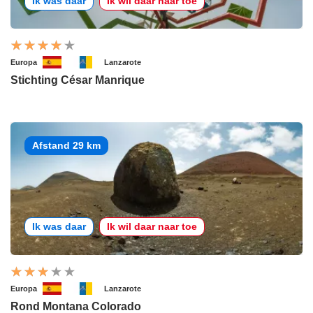
Ik was daar
Ik wil daar naar toe
Europa
Lanzarote
Stichting César Manrique
Afstand 29 km
Ik was daar
Ik wil daar naar toe
Europa
Lanzarote
Rond Montana Colorado