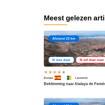
Meest gelezen art
Afstand 23 km
Ik was daar
Ik wil daar naar
Europa
Lanzarote
Beklimming naar Atalaya de Femé