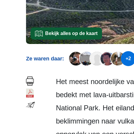
Bekijk alles op de kaart
Ze waren daar:
+2
Het meest noordelijke va
bedekt met lava-uitbarst
National Park. Het eiland
beklimmingen naar vulka