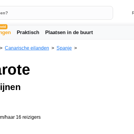
R
heid
ingen
Praktisch
Plaatsen in de buurt
Canarische eilanden
Spanje
rote
ijnen
em/haar 16 reizigers