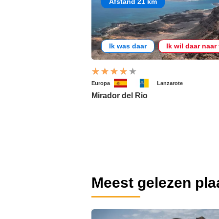
Afstand 21 km
Ik was daar
Ik wil daar naar
Europa
Lanzarote
Mirador del Rio
Meest gelezen pla