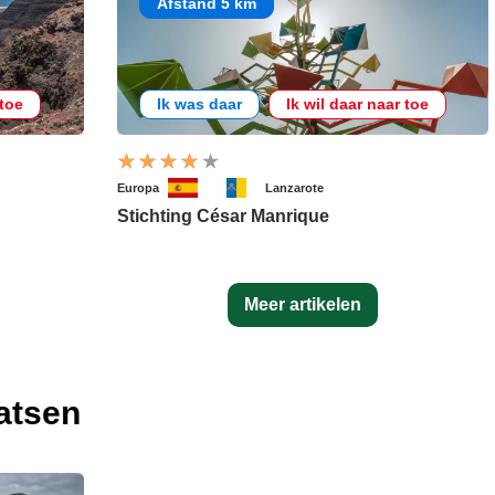
Afstand 5 km
 toe
Ik was daar
Ik wil daar naar toe
Europa
Lanzarote
Stichting César Manrique
Meer artikelen
atsen