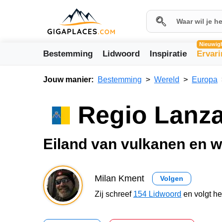
Nieuwig
Bestemming
Lidwoord
Inspiratie
Ervar
Jouw manier:
Bestemming
Wereld
Europa
Regio Lanza
Eiland van vulkanen en w
Milan Kment
Volgen
Zij schreef
154 Lidwoord
en volgt h