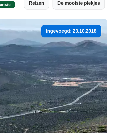
Reizen
De mooiste plekjes
censie
Ingevoegd: 23.10.2018