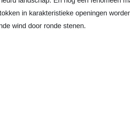
cheurd landschap. En nog een fenomeen ma
nstokken in karakteristieke openingen wor
nde wind door ronde stenen.