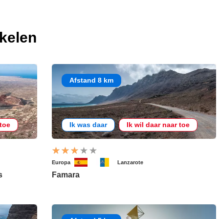
ikelen
Afstand 8 km
 toe
Ik was daar
Ik wil daar naar toe
Europa
Lanzarote
s
Famara