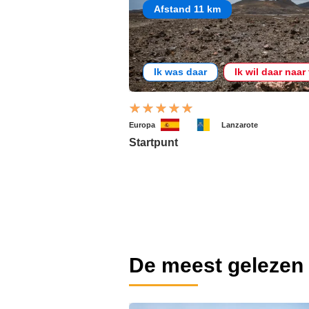
Afstand 11 km
Ik was daar
Ik wil daar naar
Europa
Lanzarote
Startpunt
De meest gelezen 