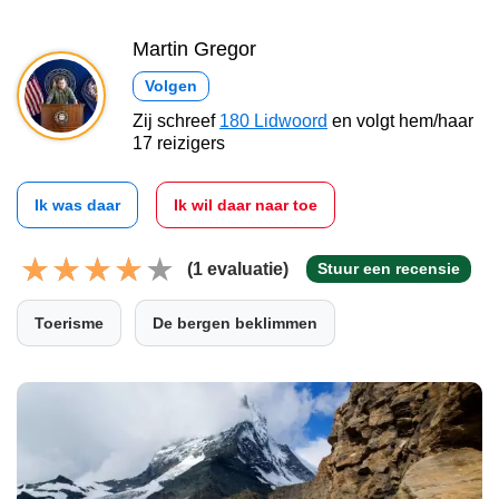
Martin Gregor
Volgen
Zij schreef
180 Lidwoord
en volgt hem/haar
17 reizigers
Ik was daar
Ik wil daar naar toe
(1 evaluatie)
Stuur een recensie
Toerisme
De bergen beklimmen