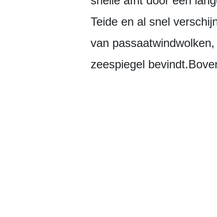
snelle afrit door een lan
Teide en al snel verschij
van passaatwindwolken, 
zeespiegel bevindt.Bove