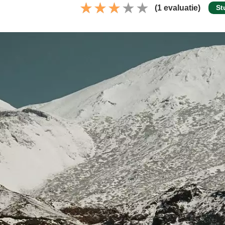
(1 evaluatie)
St