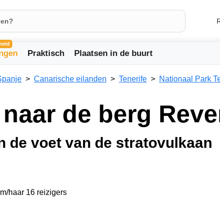
R
heid
ingen
Praktisch
Plaatsen in de buurt
Spanje
Canarische eilanden
Tenerife
Nationaal Park T
naar de berg Reve
 de voet van de stratovulkaan
em/haar 16 reizigers