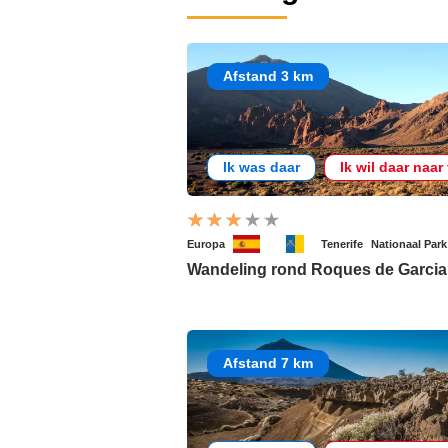
Afstand 3 km
Ik was daar
Ik wil daar naar
Europa
Tenerife
Nationaal Park
Wandeling rond Roques de Garcia
Afstand 7 km