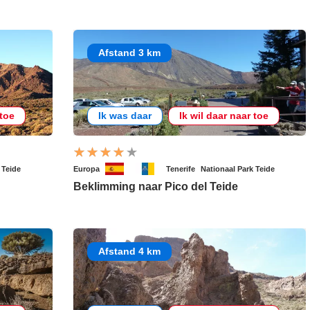
Afstand 3 km
 toe
Ik was daar
Ik wil daar naar toe
 Teide
Europa
Tenerife
Nationaal Park Teide
Beklimming naar Pico del Teide
Afstand 4 km