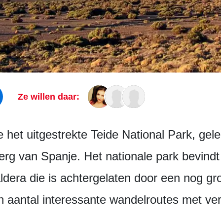
Ze willen daar:
je het uitgestrekte Teide National Park, ge
rg van Spanje. Het nationale park bevindt z
era die is achtergelaten door een nog gro
en aantal interessante wandelroutes met ver