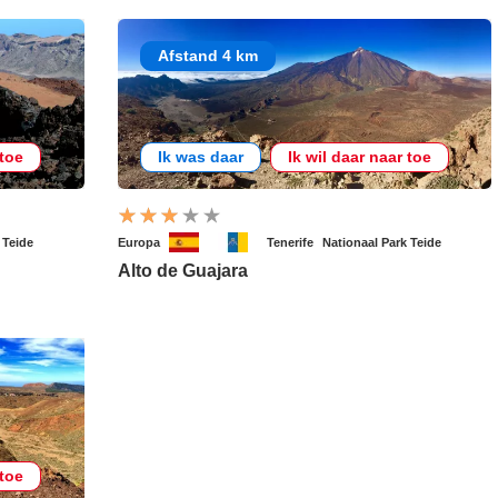
Afstand 4 km
 toe
Ik was daar
Ik wil daar naar toe
 Teide
Europa
Tenerife
Nationaal Park Teide
Alto de Guajara
 toe