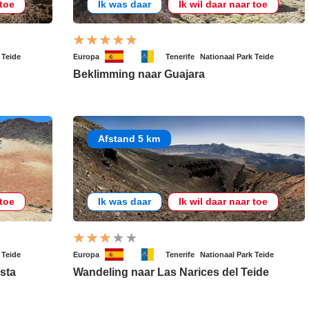
 toe
Ik was daar
Ik wil daar naar toe
 Teide
Europa
Tenerife
Nationaal Park Teide
Beklimming naar Guajara
Afstand 5 km
 toe
Ik was daar
Ik wil daar naar toe
 Teide
Europa
Tenerife
Nationaal Park Teide
sta
Wandeling naar Las Narices del Teide