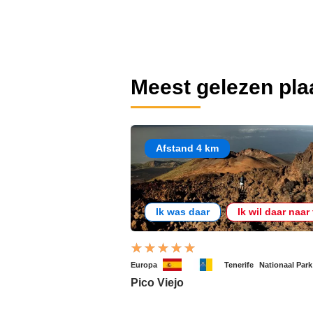
Meest gelezen pla
Afstand 4 km
Ik was daar
Ik wil daar naar
Europa
Tenerife
Nationaal Park
Pico Viejo