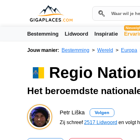
Nieuwig
Bestemming
Lidwoord
Inspiratie
Ervar
Jouw manier:
Bestemming
Wereld
Europa
Regio Natio
Het beroemdste national
Petr Liška
Volgen
Zij schreef
2517 Lidwoord
en volgt 