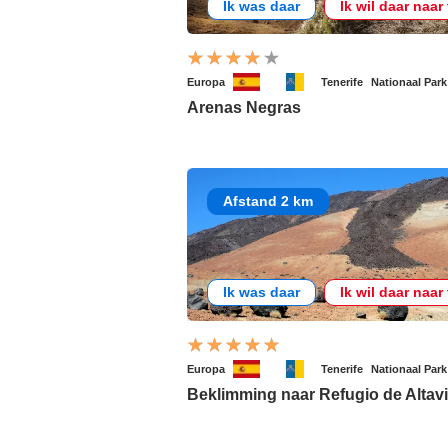
Ik was daar
Ik wil daar naar
Europa
Tenerife
Nationaal Park
Arenas Negras
Afstand 2 km
Ik was daar
Ik wil daar naar
Europa
Tenerife
Nationaal Park
Beklimming naar Refugio de Altavi