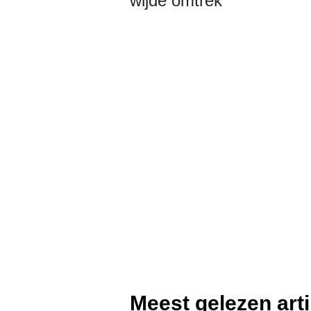
wijde omtrek
Meest gelezen art