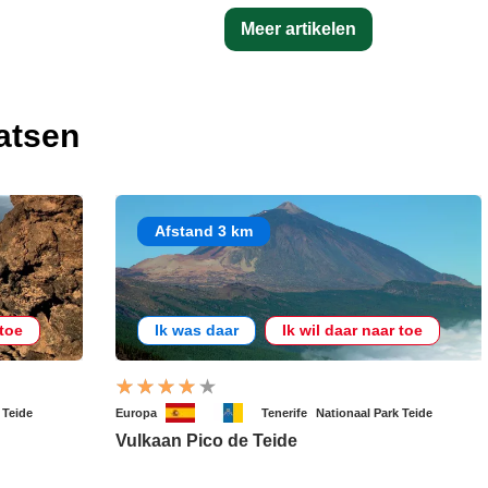
Meer artikelen
atsen
Afstand 3 km
 toe
Ik was daar
Ik wil daar naar toe
 Teide
Europa
Tenerife
Nationaal Park Teide
Vulkaan Pico de Teide