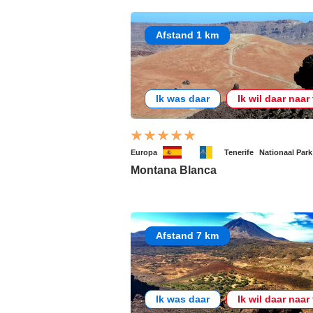
Afstand 1 km
Ik was daar
Ik wil daar naar
Europa
Tenerife
Nationaal Park
Montana Blanca
Afstand 7 km
Ik was daar
Ik wil daar naar