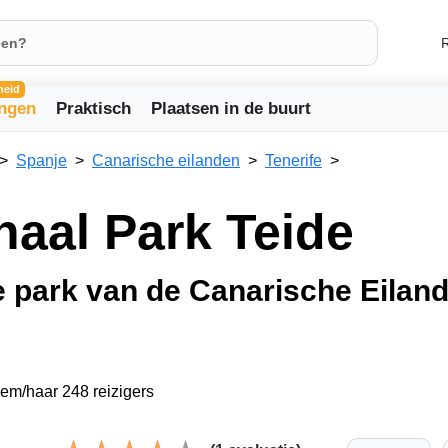
R
heid
ingen
Praktisch
Plaatsen in de buurt
Spanje
Canarische eilanden
Tenerife
naal Park Teide
e park van de Canarische Eilan
hem/haar 248 reizigers