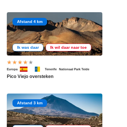
Afstand 4 km
Ik was daar
Ik wil daar naar toe
Europa
Tenerife
Nationaal Park Teide
Pico Viejo oversteken
Afstand 3 km