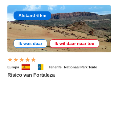
Afstand 6 km
Ik was daar
Ik wil daar naar toe
Europa
Tenerife
Nationaal Park Teide
Risico van Fortaleza