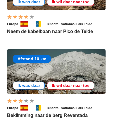
Ik was daar
Ik wil daar naar toe
Europa
Tenerife
Nationaal Park Teide
Neem de kabelbaan naar Pico de Teide
Afstand 10 km
Ik was daar
Ik wil daar naar toe
Europa
Tenerife
Nationaal Park Teide
Beklimming naar de berg Reventada