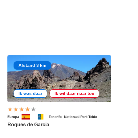
Afstand 3 km
Ik was daar
Ik wil daar naar toe
Europa
Tenerife
Nationaal Park Teide
Roques de Garcia