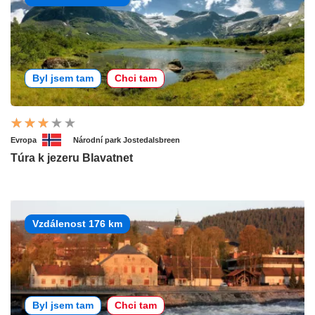
Byl jsem tam
Chci tam
Evropa
Národní park Jostedalsbreen
Túra k jezeru Blavatnet
Vzdálenost 176 km
Byl jsem tam
Chci tam