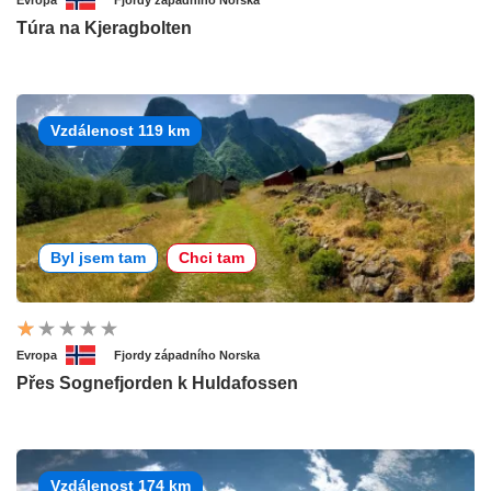
Evropa
Fjordy západního Norska
Túra na Kjeragbolten
Vzdálenost 119 km
Byl jsem tam
Chci tam
Evropa
Fjordy západního Norska
Přes Sognefjorden k Huldafossen
Vzdálenost 174 km