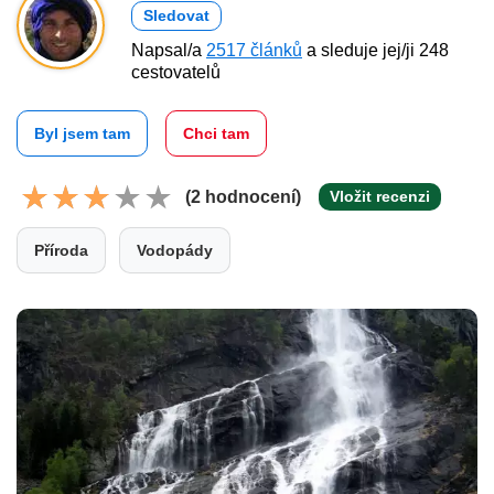
Sledovat
Napsal/a
2517 článků
a sleduje jej/ji 248
cestovatelů
Byl jsem tam
Chci tam
(2 hodnocení)
Vložit recenzi
Příroda
Vodopády