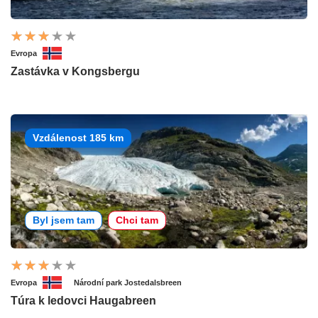
Evropa
Zastávka v Kongsbergu
Vzdálenost 185 km
Byl jsem tam
Chci tam
Evropa
Národní park Jostedalsbreen
Túra k ledovci Haugabreen