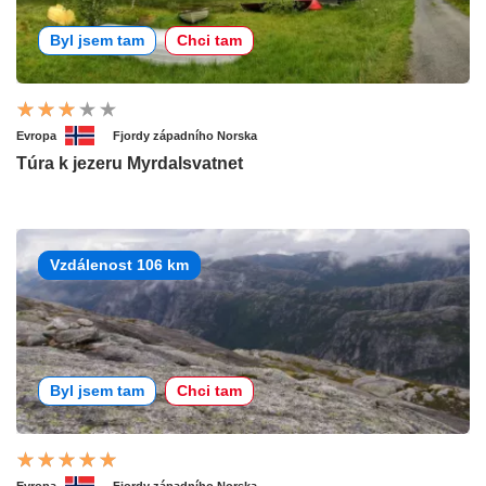
Byl jsem tam
Chci tam
Evropa
Fjordy západního Norska
Túra k jezeru Myrdalsvatnet
Vzdálenost 106 km
Byl jsem tam
Chci tam