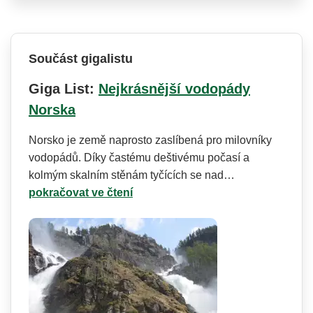
Součást gigalistu
Giga List:
Nejkrásnější vodopády
Norska
Norsko je země naprosto zaslíbená pro milovníky
vodopádů. Díky častému deštivému počasí a
kolmým skalním stěnám tyčících se nad…
pokračovat ve čtení