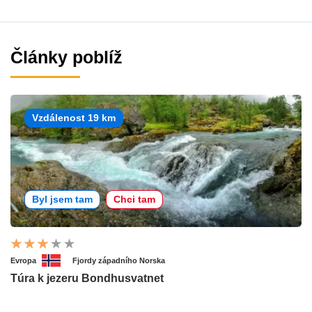
Články poblíž
Vzdálenost 19 km
Byl jsem tam
Chci tam
Evropa
Fjordy západního Norska
Túra k jezeru Bondhusvatnet