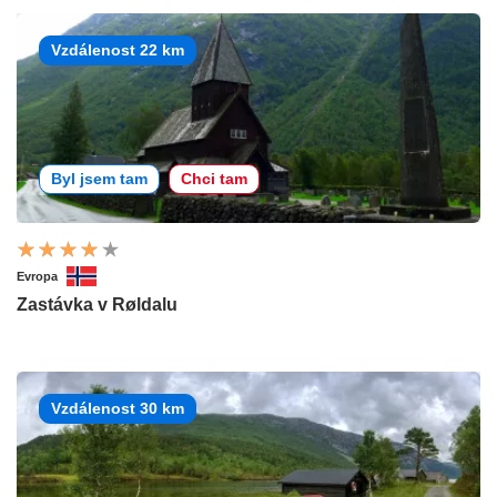
Vzdálenost 22 km
Byl jsem tam
Chci tam
Evropa
Zastávka v Røldalu
Vzdálenost 30 km