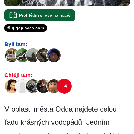
Prohlédni si vše na mapě
© gigaplaces.com
Byli tam:
Chtějí tam:
+4
V oblasti města Odda najdete celou
řadu krásných vodopádů. Jedním