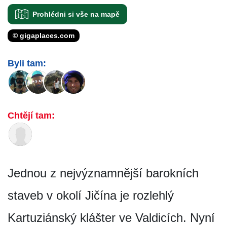
Prohlédni si vše na mapě
© gigaplaces.com
Byli tam:
Chtějí tam:
Jednou z nejvýznamnější barokních
staveb v okolí Jičína je rozlehlý
Kartuziánský klášter ve Valdicích. Nyní