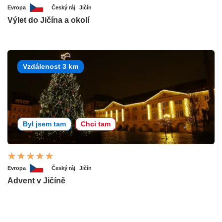
Evropa
Český ráj
Jičín
Výlet do Jičína a okolí
Vzdálenost 3 km
Byl jsem tam
Chci tam
Evropa
Český ráj
Jičín
Advent v Jičíně