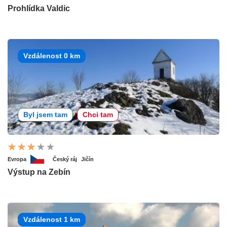
Prohlídka Valdic
Vzdálenost 0 km
Byl jsem tam
Chci tam
Evropa
Český ráj
Jičín
Výstup na Zebín
Vzdálenost 1 km