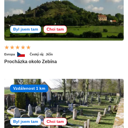
Byl jsem tam
Chci tam
Evropa
Český ráj
Jičín
Procházka okolo Zebína
Vzdálenost 1 km
Byl jsem tam
Chci tam