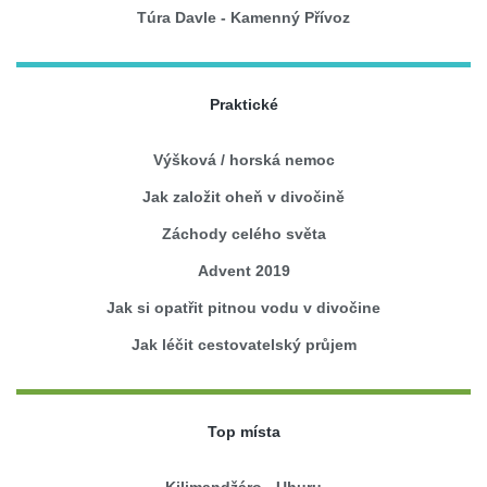
Túra Davle - Kamenný Přívoz
Praktické
Výšková / horská nemoc
Jak založit oheň v divočině
Záchody celého světa
Advent 2019
Jak si opatřit pitnou vodu v divočine
Jak léčit cestovatelský průjem
Top místa
Kilimandžáro - Uhuru