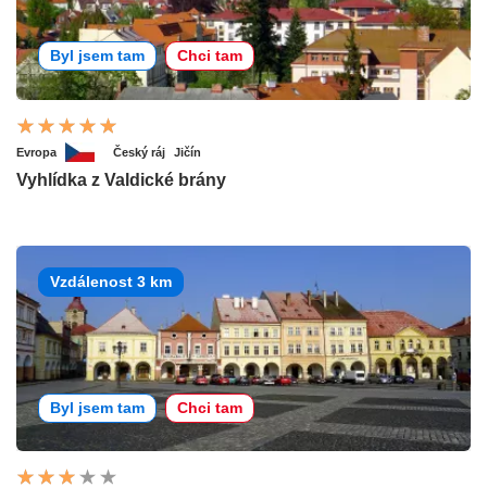
Byl jsem tam
Chci tam
Evropa
Český ráj
Jičín
Vyhlídka z Valdické brány
Vzdálenost 3 km
Byl jsem tam
Chci tam