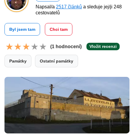
Napsal/a
2517 článků
a sleduje jej/ji 248
cestovatelů
Byl jsem tam
Chci tam
(1 hodnocení)
Vložit recenzi
Památky
Ostatní památky