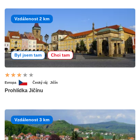
Vzdálenost 2 km
Byl jsem tam
Chci tam
Evropa
Český ráj
Jičín
Prohlídka Jičínu
Vzdálenost 3 km