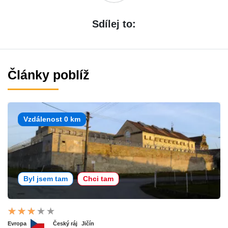
Sdílej to:
Články poblíž
Vzdálenost 0 km
Byl jsem tam
Chci tam
Evropa
Český ráj
Jičín