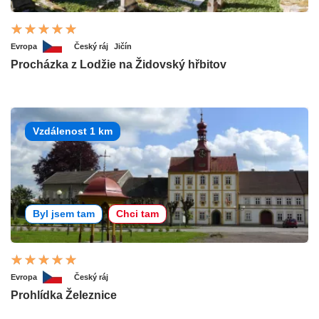
Evropa
Český ráj
Jičín
Procházka z Lodžie na Židovský hřbitov
Vzdálenost 1 km
Byl jsem tam
Chci tam
Evropa
Český ráj
Prohlídka Železnice