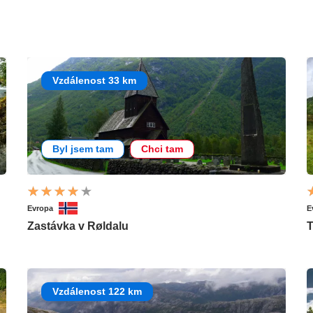
Vzdálenost 33 km
Byl jsem tam
Chci tam
Evropa
E
Zastávka v Røldalu
T
Vzdálenost 122 km