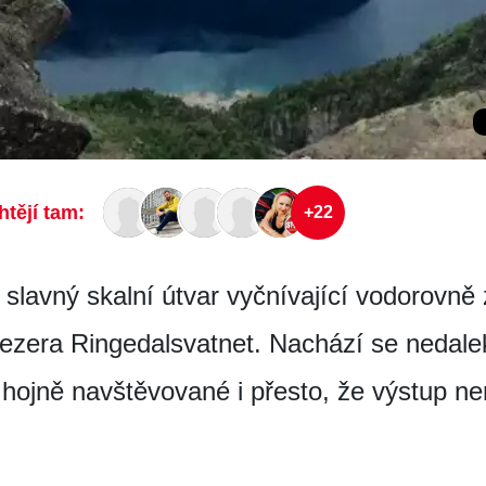
htějí tam:
+22
je slavný skalní útvar vyčnívající vodorovně
jezera Ringedalsvatnet. Nachází se neda
e hojně navštěvované i přesto, že výstup n