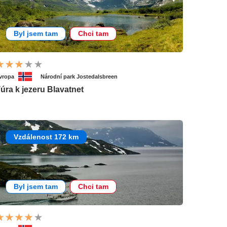
Byl jsem tam
Chci tam
vropa
Národní park Jostedalsbreen
úra k jezeru Blavatnet
Vzdálenost 172 km
Byl jsem tam
Chci tam