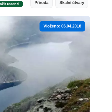
Příroda
Skalní útvary
ožit recenzi
Vloženo: 06.04.2018