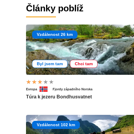
Články poblíž
Vzdálenost 26 km
Byl jsem tam
Chci tam
Evropa
Fjordy západního Norska
Túra k jezeru Bondhusvatnet
Vzdálenost 102 km