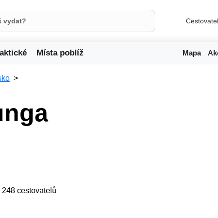
Cestovate
aktické
Místa poblíž
Mapa
Ak
sko
tunga
ji 248 cestovatelů