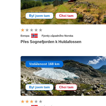
Byl jsem tam
Chci tam
Evropa
Fjordy západního Norska
Přes Sognefjorden k Huldafossen
Vzdálenost 168 km
Byl jsem tam
Chci tam