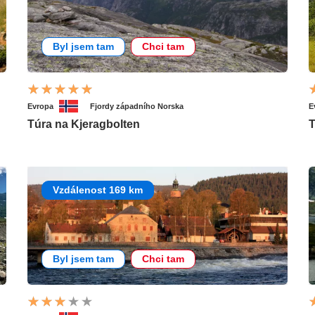
Byl jsem tam
Chci tam
Evropa
Fjordy západního Norska
E
Túra na Kjeragbolten
T
Vzdálenost 169 km
Byl jsem tam
Chci tam