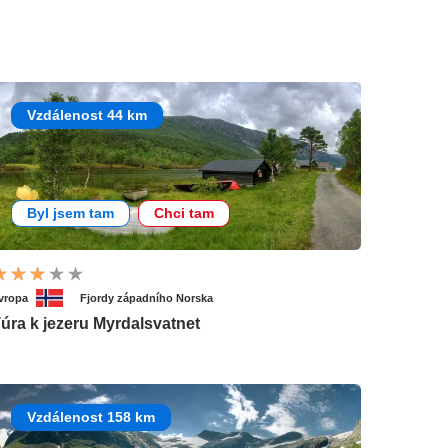
Vzdálenost 44 km
Byl jsem tam
Chci tam
vropa
Fjordy západního Norska
úra k jezeru Myrdalsvatnet
Vzdálenost 158 km