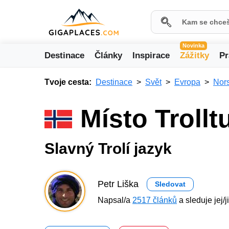
Novinka
Destinace
Články
Inspirace
Zážitky
Pr
Tvoje cesta:
Destinace
Svět
Evropa
Nor
Místo Troll
Slavný Trolí jazyk
Petr Liška
Sledovat
Napsal/a
2517 článků
a sleduje jej/