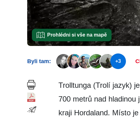
Prohlédni si vše na mapě
Byli tam:
C
+3
Trolltunga (Trolí jazyk) 
700 metrů nad hladinou 
kraji Hordaland. Místo j