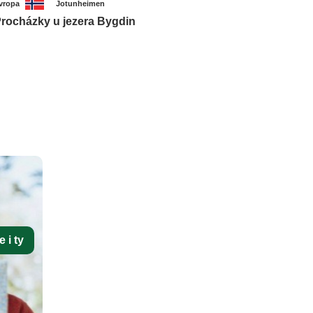
vropa
Jotunheimen
rocházky u jezera Bygdin
 i ty