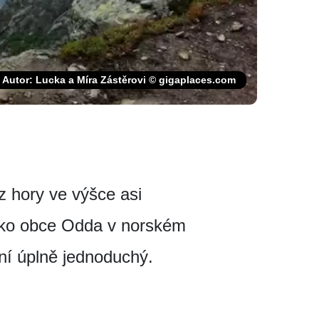
Autor: Lucka a Míra Zástěrovi © gigaplaces.com
 z hory ve výšce asi
leko obce Odda v norském
ení úplně jednoduchý.