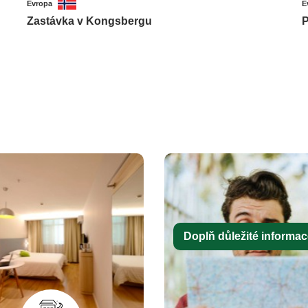
Evropa
E
Zastávka v Kongsbergu
P
Doplň důležité informace