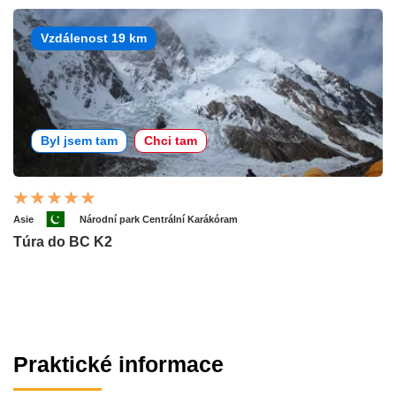
Vzdálenost 19 km
Byl jsem tam
Chci tam
Asie
Národní park Centrální Karákóram
Túra do BC K2
Praktické informace