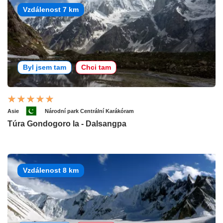
Vzdálenost 7 km
Byl jsem tam
Chci tam
Asie
Národní park Centrální Karákóram
Túra Gondogoro la - Dalsangpa
Vzdálenost 8 km