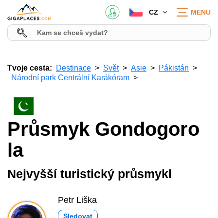
CZ
MENU
Tvoje cesta:
Destinace
Svět
Asie
Pákistán
Národní park Centrální Karákóram
Průsmyk Gondogoro
la
Nejvyšší turistický průsmykl
Petr Liška
Sledovat