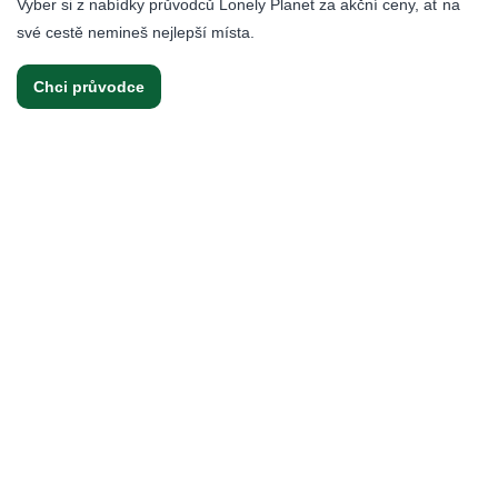
Vyber si z nabídky průvodců Lonely Planet za akční ceny, ať na
své cestě nemineš nejlepší místa.
Chci průvodce