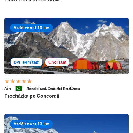
Vzdálenost 10 km
Byl jsem tam
Chci tam
Asie
Národní park Centrální Karákóram
Procházka po Concordii
Vzdálenost 13 km