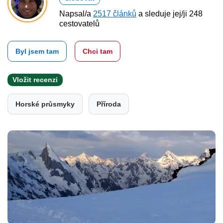
Napsal/a
2517 článků
a sleduje jej/ji 248
cestovatelů
Byl jsem tam
Chci tam
Vložit recenzi
Horské průsmyky
Příroda