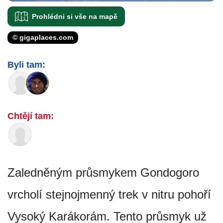
Prohlédni si vše na mapě
© gigaplaces.com
Byli tam:
Chtějí tam:
Zaledněným průsmykem Gondogoro
vrcholí stejnojmenný trek v nitru pohoří
Vysoký Karákorám. Tento průsmyk už