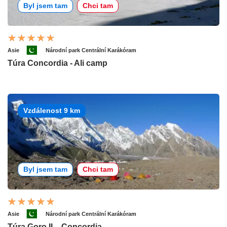
Byl jsem tam
Chci tam
Asie
Národní park Centrální Karákóram
Túra Concordia - Ali camp
Vzdálenost 9 km
Byl jsem tam
Chci tam
Asie
Národní park Centrální Karákóram
Túra Goro II. - Concordia