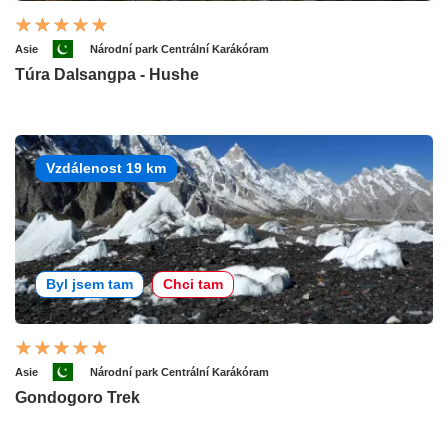
Asie
Národní park Centrální Karákóram
Túra Dalsangpa - Hushe
Vzdálenost 19 km
Byl jsem tam
Chci tam
Asie
Národní park Centrální Karákóram
Gondogoro Trek