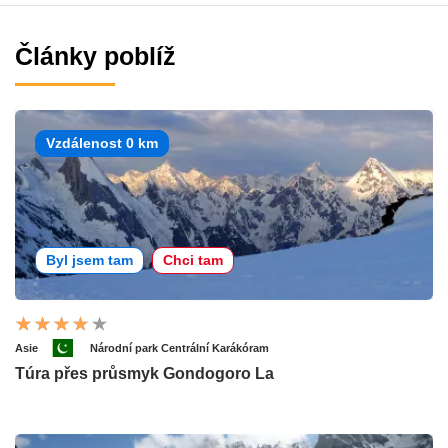
Články poblíž
Vzdálenost 0 km
Byl jsem tam
Chci tam
Asie
Národní park Centrální Karákóram
Túra přes průsmyk Gondogoro La