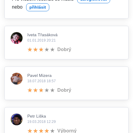
nebo
přihlásit
Iveta Třasáková
01.01.2019 20:21
Dobrý
Pavel Mizera
18.07.2018 18:57
Dobrý
Petr Liška
19.03.2018 12:29
Výborný