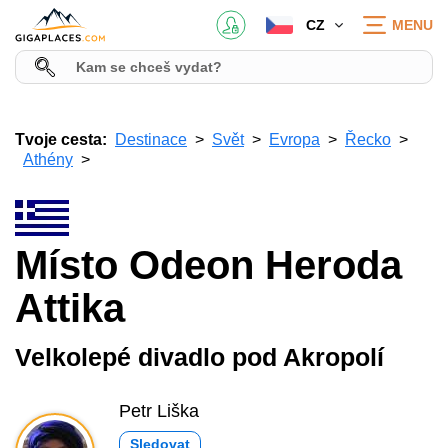
CZ
MENU
Tvoje cesta:
Destinace
Svět
Evropa
Řecko
Athény
Místo Odeon Heroda
Attika
Velkolepé divadlo pod Akropolí
Petr Liška
Sledovat