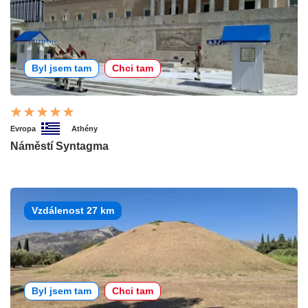
Byl jsem tam
Chci tam
Evropa
Athény
Náměstí Syntagma
Vzdálenost 27 km
Byl jsem tam
Chci tam