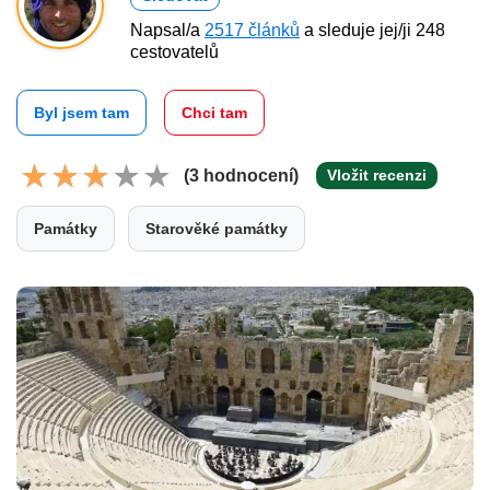
Napsal/a
2517 článků
a sleduje jej/ji 248
cestovatelů
Byl jsem tam
Chci tam
(3 hodnocení)
Vložit recenzi
Památky
Starověké památky