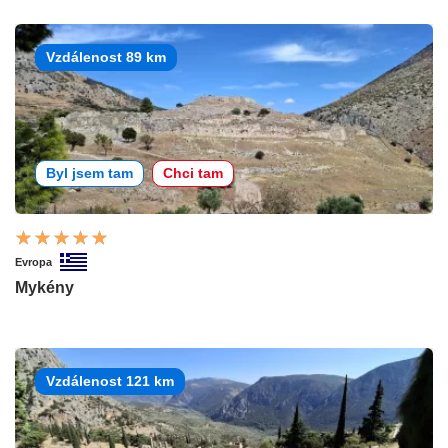
Vzdálenost 89 km
Byl jsem tam
Chci tam
Evropa
Mykény
Vzdálenost 121 km