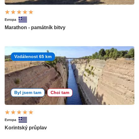
Evropa
Marathon - památník bitvy
Vzdálenost 65 km
Byl jsem tam
Chci tam
Evropa
Korintský průplav