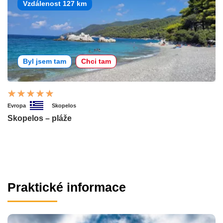
Vzdálenost 127 km
Byl jsem tam
Chci tam
Evropa
Skopelos
Skopelos – pláže
Praktické informace