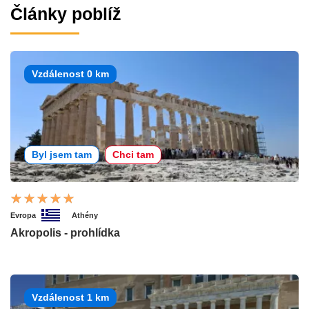
Články poblíž
Vzdálenost 0 km
Byl jsem tam
Chci tam
Evropa
Athény
Akropolis - prohlídka
Vzdálenost 1 km