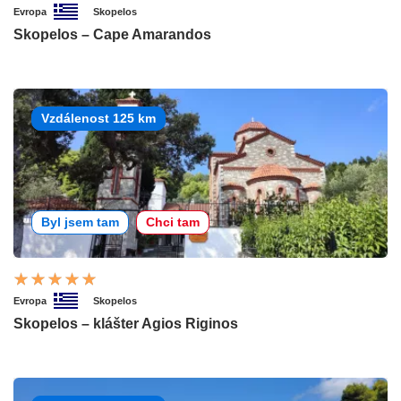
Evropa
Skopelos
Skopelos – Cape Amarandos
Vzdálenost 125 km
Byl jsem tam
Chci tam
Evropa
Skopelos
Skopelos – klášter Agios Riginos