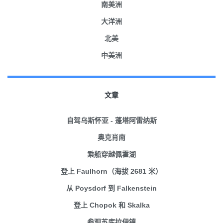
南美洲
大洋洲
北美
中美洲
文章
自驾乌斯怀亚 - 蓬塔阿雷纳斯
奥克肖南
乘船穿越佩霍湖
登上 Faulhorn（海拔 2681 米）
从 Poysdorf 到 Falkenstein
登上 Chopok 和 Skalka
参观苏库拉伊镇