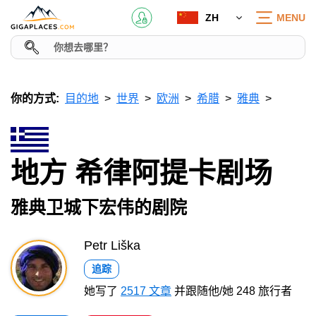
ZH
MENU
你的方式:
目的地
世界
欧洲
希腊
雅典
地方 希律阿提卡剧场
雅典卫城下宏伟的剧院
Petr Liška
追踪
她写了
2517 文章
并跟随他/她 248 旅行者