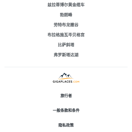
兹拉蒂博尔黄金缆车
勃朗峰
劳特布龙嫩谷
布拉格施瓦岑贝格宫
比萨斜塔
弗罗斯塔达湖
旅行者
一般条款和条件
隐私政策