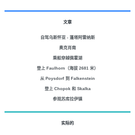
文章
自驾乌斯怀亚 - 蓬塔阿雷纳斯
奥克肖南
乘船穿越佩霍湖
登上 Faulhorn（海拔 2681 米）
从 Poysdorf 到 Falkenstein
登上 Chopok 和 Skalka
参观苏库拉伊镇
实际的