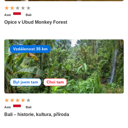
Asie
Bali
Opice v Ubud Monkey Forest
Vzdálenost 35 km
Byl jsem tam
Chci tam
Asie
Bali
Bali – historie, kultura, příroda