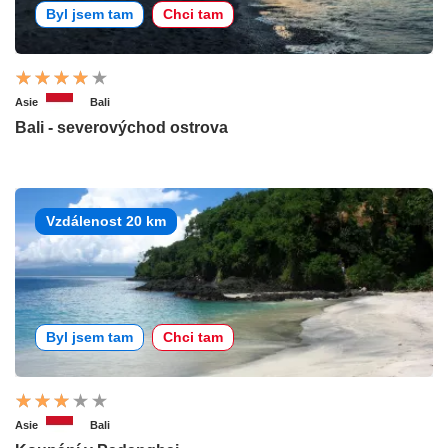
Byl jsem tam
Chci tam
Asie
Bali
Bali - severovýchod ostrova
Vzdálenost 20 km
Byl jsem tam
Chci tam
Asie
Bali