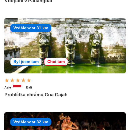
Koupání v Padangbai
Vzdálenost 31 km
Byl jsem tam
Chci tam
Asie
Bali
Prohlídka chrámu Goa Gajah
Vzdálenost 32 km