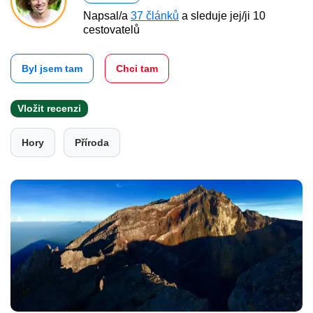
Napsal/a
37 článků
a sleduje jej/ji 10
cestovatelů
Byl jsem tam
Chci tam
Vložit recenzi
Hory
Příroda