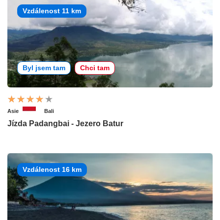
Vzdálenost 11 km
Byl jsem tam
Chci tam
Asie
Bali
Jízda Padangbai - Jezero Batur
Vzdálenost 16 km