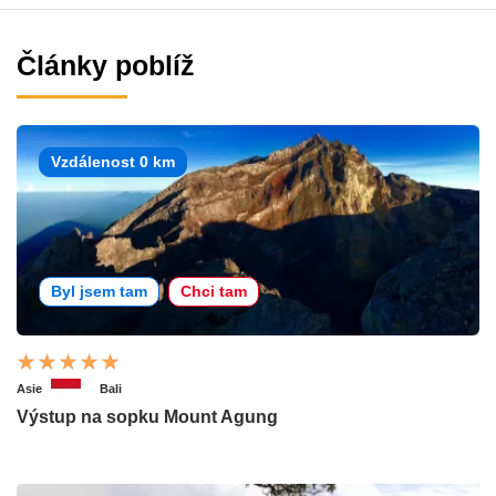
Články poblíž
Vzdálenost 0 km
Byl jsem tam
Chci tam
Asie
Bali
Výstup na sopku Mount Agung