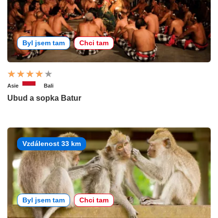
Byl jsem tam
Chci tam
Asie
Bali
Ubud a sopka Batur
Vzdálenost 33 km
Byl jsem tam
Chci tam