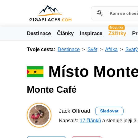
Novinka
Destinace
Články
Inspirace
Zážitky
Pr
Tvoje cesta:
Destinace
Svět
Afrika
Svatý
Místo Monte
Monte Café
Jack Offroad
Sledovat
Napsal/a
17 článků
a sleduje jej/ji 