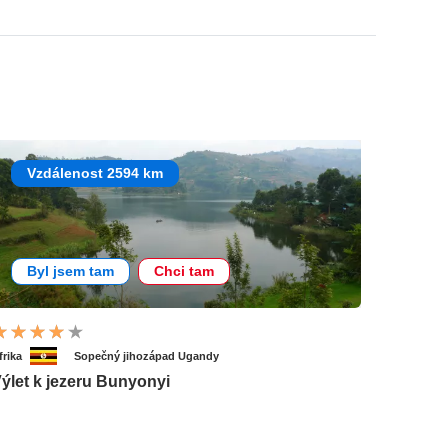
Vzdálenost 2594 km
Byl jsem tam
Chci tam
frika
Sopečný jihozápad Ugandy
ýlet k jezeru Bunyonyi