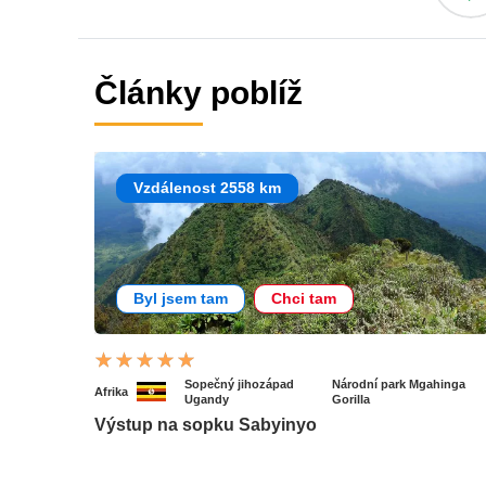
Články poblíž
Vzdálenost 2558 km
Byl jsem tam
Chci tam
Sopečný jihozápad
Národní park Mgahinga
Afrika
Ugandy
Gorilla
Výstup na sopku Sabyinyo