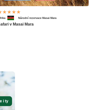
frika
Národní rezervace Masai Mara
afari v Masai Mara
 i ty