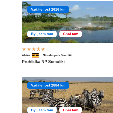
Vzdálenost 2616 km
Byl jsem tam
Chci tam
Afrika
Národní park Semuliki
Prohlídka NP Semuliki
Vzdálenost 2884 km
Byl jsem tam
Chci tam