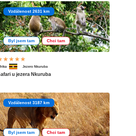
Vzdálenost 2631 km
Byl jsem tam
Chci tam
frika
Jezero Nkuruba
afari u jezera Nkuruba
Vzdálenost 3187 km
Byl jsem tam
Chci tam