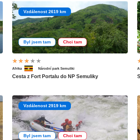
Vzdálenost 2619 km
Byl jsem tam
Chci tam
Afrika
Národní park Semuliki
A
Cesta z Fort Portalu do NP Semuliky
S
Vzdálenost 2919 km
Byl jsem tam
Chci tam