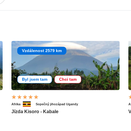
Vzdálenost 2579 km
Byl jsem tam
Chci tam
Afrika
Sopečný jihozápad Ugandy
A
Jízda Kisoro - Kabale
V