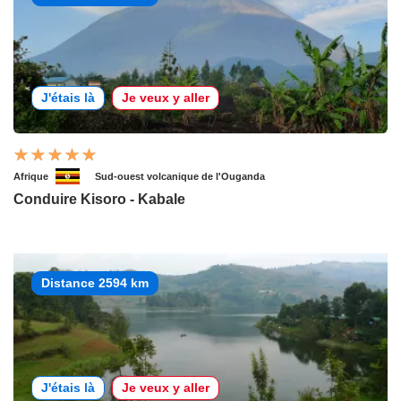
J'étais là
Je veux y aller
Afrique
Sud-ouest volcanique de l'Ouganda
Conduire Kisoro - Kabale
Distance 2594 km
J'étais là
Je veux y aller