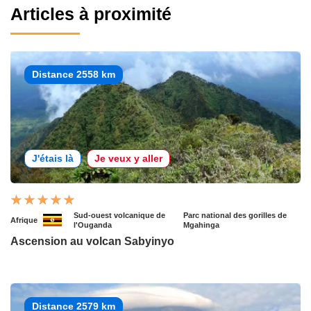
Articles à proximité
Distance 2558 km
J'étais là
Je veux y aller
Sud-ouest volcanique de
Parc national des gorilles de
Afrique
l'Ouganda
Mgahinga
Ascension au volcan Sabyinyo
Distance 2579 km