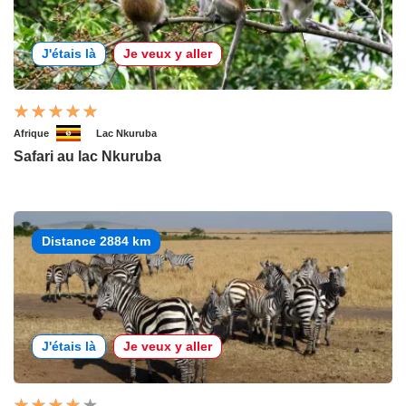
J'étais là
Je veux y aller
Afrique
Lac Nkuruba
Safari au lac Nkuruba
Distance 2884 km
J'étais là
Je veux y aller