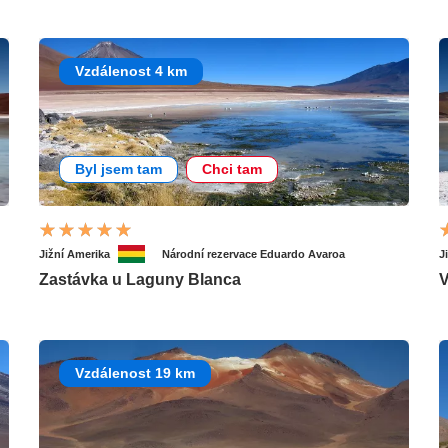
Vzdálenost 4 km
Byl jsem tam
Chci tam
Jižní Amerika
Národní rezervace Eduardo Avaroa
J
Zastávka u Laguny Blanca
V
Vzdálenost 19 km