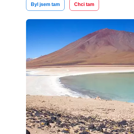
Byl jsem tam
Chci tam