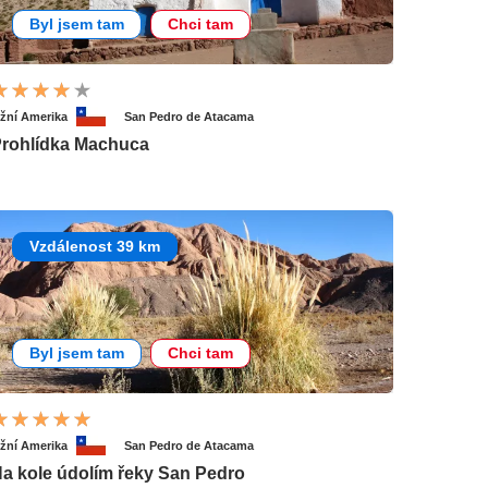
Byl jsem tam
Chci tam
ižní Amerika
San Pedro de Atacama
rohlídka Machuca
Vzdálenost 39 km
Byl jsem tam
Chci tam
ižní Amerika
San Pedro de Atacama
a kole údolím řeky San Pedro