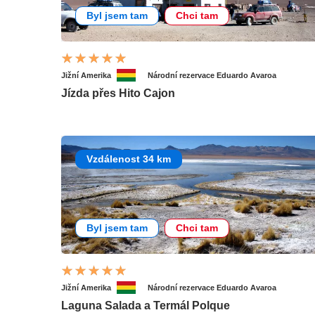
Byl jsem tam
Chci tam
Jižní Amerika
Národní rezervace Eduardo Avaroa
Jízda přes Hito Cajon
Vzdálenost 34 km
Byl jsem tam
Chci tam
Jižní Amerika
Národní rezervace Eduardo Avaroa
Laguna Salada a Termál Polque