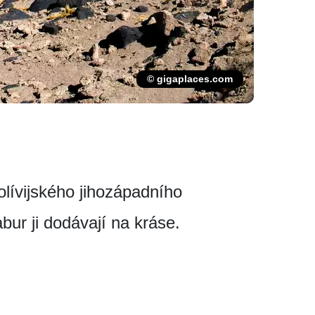
© gigaplaces.com
olívijského jihozápadního
abur ji dodávají na kráse.