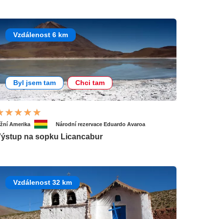
Vzdálenost 6 km
Byl jsem tam
Chci tam
ižní Amerika
Národní rezervace Eduardo Avaroa
ýstup na sopku Licancabur
Vzdálenost 32 km