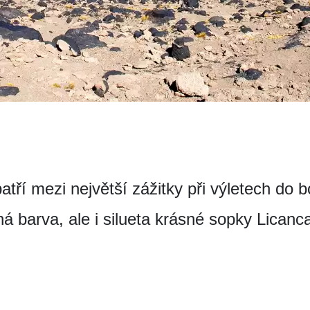
tří mezi největší zážitky při výletech do b
sná barva, ale i silueta krásné sopky Licanc