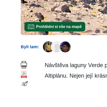
Prohlédni si vše na mapě
Byli tam:
Návštěva laguny Verde pa
Altiplánu. Nejen její krá