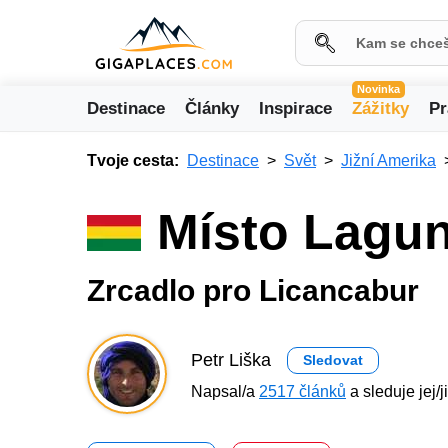
Novinka
Destinace
Články
Inspirace
Zážitky
Pr
Tvoje cesta:
Destinace
Svět
Jižní Amerika
Místo Lagun
Zrcadlo pro Licancabur
Petr Liška
Sledovat
Napsal/a
2517 článků
a sleduje jej/