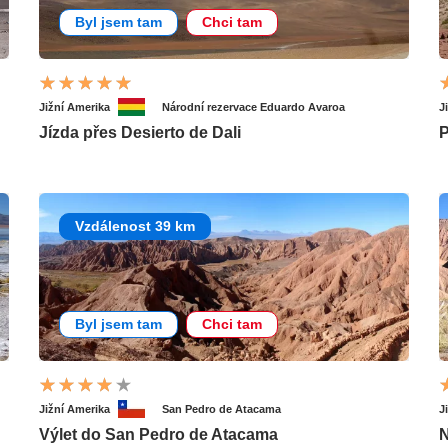
Byl jsem tam
Chci tam
Jižní Amerika
Národní rezervace Eduardo Avaroa
J
Jízda přes Desierto de Dali
P
Vzdálenost 39 km
Byl jsem tam
Chci tam
Jižní Amerika
San Pedro de Atacama
J
Výlet do San Pedro de Atacama
N