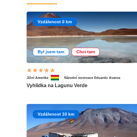
Vzdálenost 0 km
Byl jsem tam
Chci tam
Jižní Amerika
Národní rezervace Eduardo Avaroa
Vyhlídka na Lagunu Verde
Vzdálenost 10 km