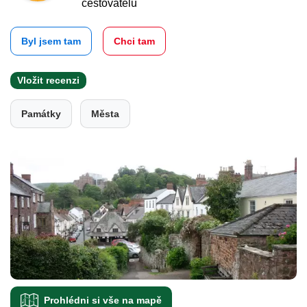
cestovatelů
Byl jsem tam
Chci tam
Vložit recenzi
Památky
Města
Prohlédni si vše na mapě