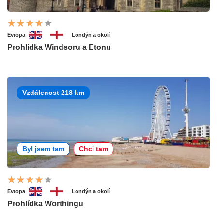
Evropa
Londýn a okolí
Prohlídka Windsoru a Etonu
Vzdálenost 218 km
Byl jsem tam
Chci tam
Evropa
Londýn a okolí
Prohlídka Worthingu