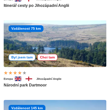
Itinerář cesty po Jihozápadní Anglii
Vzdálenost 75 km
Byl jsem tam
Chci tam
Evropa
Jihozápadní Anglie
Národní park Dartmoor
Vzdálenost 145 km