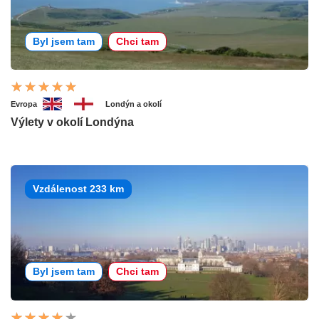
Byl jsem tam
Chci tam
Evropa
Londýn a okolí
Výlety v okolí Londýna
Vzdálenost 233 km
Byl jsem tam
Chci tam