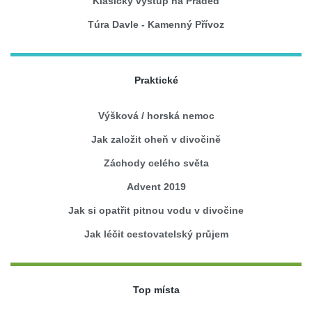
Klasický výstup na Praděd
Túra Davle - Kamenný Přívoz
Praktické
Výšková / horská nemoc
Jak založit oheň v divočině
Záchody celého světa
Advent 2019
Jak si opatřit pitnou vodu v divočine
Jak léčit cestovatelský průjem
Top místa