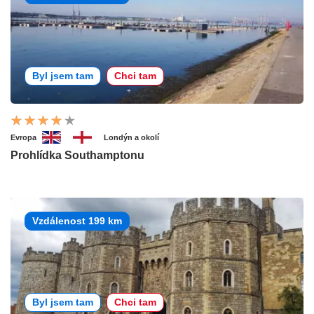
Byl jsem tam
Chci tam
Evropa
Londýn a okolí
Prohlídka Southamptonu
Vzdálenost 199 km
Byl jsem tam
Chci tam