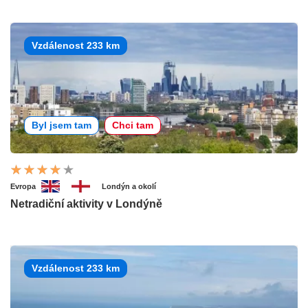
Vzdálenost 233 km
Byl jsem tam
Chci tam
Evropa
Londýn a okolí
Netradiční aktivity v Londýně
Vzdálenost 233 km