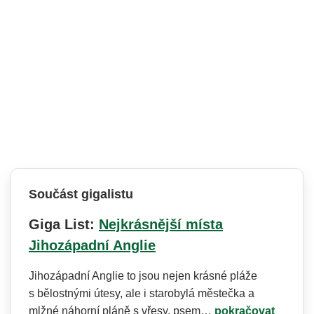
Součást gigalistu
Giga List:
Nejkrásnější místa
Jihozápadní Anglie
Jihozápadní Anglie to jsou nejen krásné pláže
s bělostnými útesy, ale i starobylá městečka a
mlžné náhorní pláně s vřesy, psem…
pokračovat