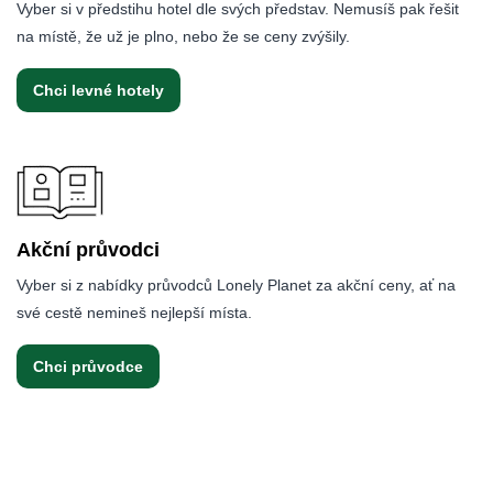
Vyber si v předstihu hotel dle svých představ. Nemusíš pak řešit
na místě, že už je plno, nebo že se ceny zvýšily.
Chci levné hotely
Akční průvodci
Vyber si z nabídky průvodců Lonely Planet za akční ceny, ať na
své cestě nemineš nejlepší místa.
Chci průvodce