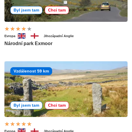
Byl jsem tam
Chci tam
Evropa
Jihozápadní Anglie
Národní park Exmoor
Vzdálenost 59 km
Byl jsem tam
Chci tam
Evropa
Jihozápadní Anglie