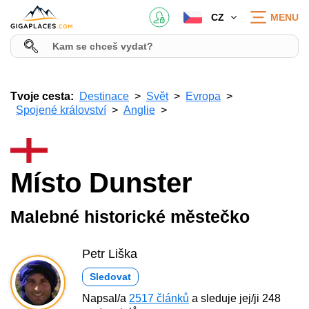
CZ
MENU
Tvoje cesta:
Destinace
Svět
Evropa
Spojené království
Anglie
Místo Dunster
Malebné historické městečko
Petr Liška
Sledovat
Napsal/a
2517 článků
a sleduje jej/ji 248