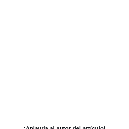
¡Aplauda al autor del artículo!