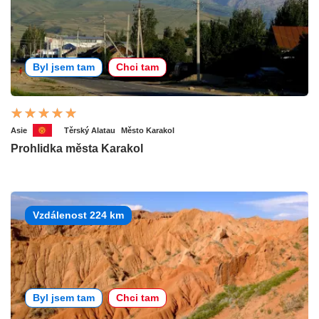
Byl jsem tam
Chci tam
Asie
Těrský Alatau
Město Karakol
Prohlidka města Karakol
Vzdálenost 224 km
Byl jsem tam
Chci tam