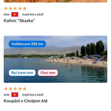
Asie
Issyk-kul a okolí
Kaňon "Skazka"
Vzdálenost 256 km
Byl jsem tam
Chci tam
Asie
Issyk-kul a okolí
Koupání v Cholpon Atě