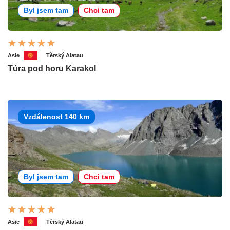
Byl jsem tam
Chci tam
Asie
Těrský Alatau
Túra pod horu Karakol
Vzdálenost 140 km
Byl jsem tam
Chci tam
Asie
Těrský Alatau