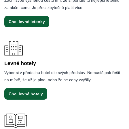
Začni svou vysněnou cestu tím, že si pořídíš tu nejlepší letenku
za akční cenu. Je přeci zbytečné platit více.
Chci levné letenky
Levné hotely
Vyber si v předstihu hotel dle svých představ. Nemusíš pak řešit
na místě, že už je plno, nebo že se ceny zvýšily.
Chci levné hotely