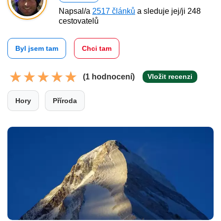
Napsal/a
2517 článků
a sleduje jej/ji 248
cestovatelů
Byl jsem tam
Chci tam
(1 hodnocení)
Vložit recenzi
Hory
Příroda