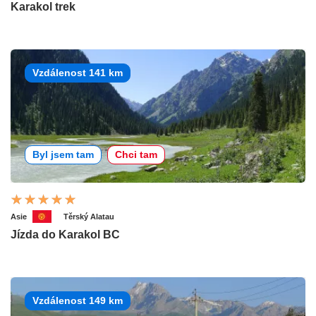
Karakol trek
Vzdálenost 141 km
Byl jsem tam
Chci tam
Asie
Těrský Alatau
Jízda do Karakol BC
Vzdálenost 149 km