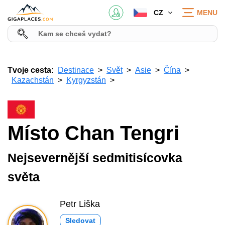
CZ
MENU
Tvoje cesta:
Destinace
Svět
Asie
Čína
Kazachstán
Kyrgyzstán
Místo Chan Tengri
Nejsevernější sedmitisícovka
světa
Petr Liška
Sledovat