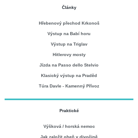
Články
Hřebenový přechod Krkonoš
Výstup na Babí horu
Výstup na Triglav
Hitlerovy mosty
Jízda na Passo dello Stelvio
Klasický výstup na Praděd
Túra Davle - Kamenný Přívoz
Praktické
Výšková / horská nemoc
Jak založit oheň v divočině