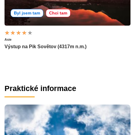
Byl jsem tam
Chci tam
Asie
Výstup na Pik Sovětov (4317m n.m.)
Praktické informace