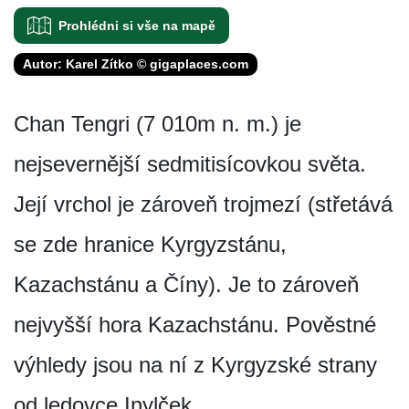
Prohlédni si vše na mapě
Autor: Karel Zítko © gigaplaces.com
Chan Tengri (7 010m n. m.) je
nejsevernější sedmitisícovkou světa.
Její vrchol je zároveň trojmezí (střetává
se zde hranice Kyrgyzstánu,
Kazachstánu a Číny). Je to zároveň
nejvyšší hora Kazachstánu. Pověstné
výhledy jsou na ní z Kyrgyzské strany
od ledovce Inylček.