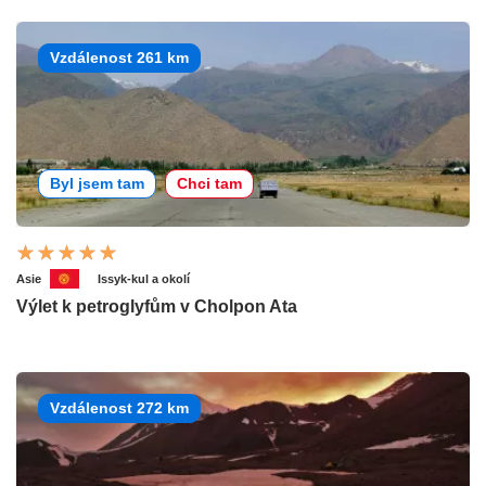
Vzdálenost 261 km
Byl jsem tam
Chci tam
Asie
Issyk-kul a okolí
Výlet k petroglyfům v Cholpon Ata
Vzdálenost 272 km