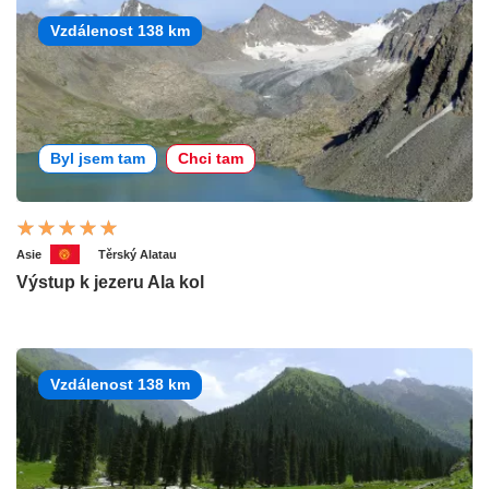
Vzdálenost 138 km
Byl jsem tam
Chci tam
Asie
Těrský Alatau
Výstup k jezeru Ala kol
Vzdálenost 138 km