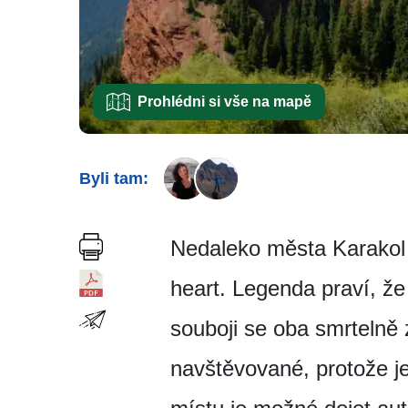
Prohlédni si vše na mapě
Byli tam:
Nedaleko města Karakol 
heart. Legenda praví, že 
souboji se oba smrtelně 
navštěvované, protože j