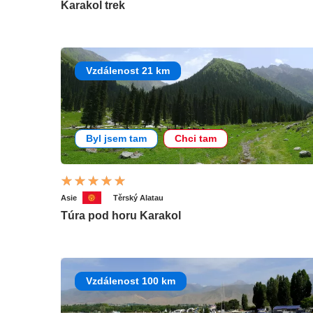
Karakol trek
Vzdálenost 21 km
Byl jsem tam
Chci tam
Asie
Těrský Alatau
Túra pod horu Karakol
Vzdálenost 100 km