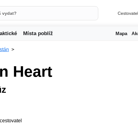
Cestovate
aktické
Místa poblíž
Mapa
Ak
stán
n Heart
üz
1 cestovatel