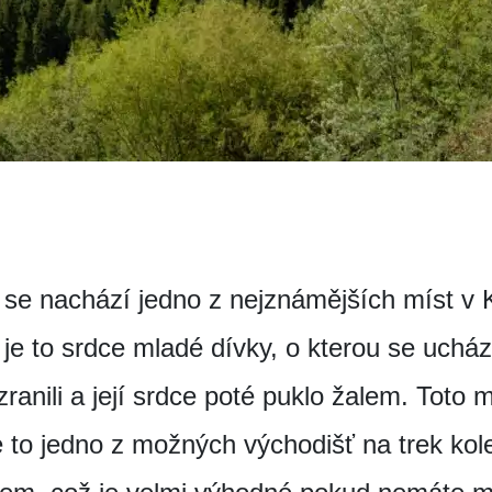
se nachází jedno z nejznámějších míst v 
je to srdce mladé dívky, o kterou se ucháze
zranili a její srdce poté puklo žalem. Toto
e to jedno z možných východišť na trek ko