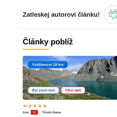
Zatleskej autorovi článku!
Články poblíž
Vzdálenost 18 km
Byl jsem tam
Chci tam
Asie
Těrský Alatau