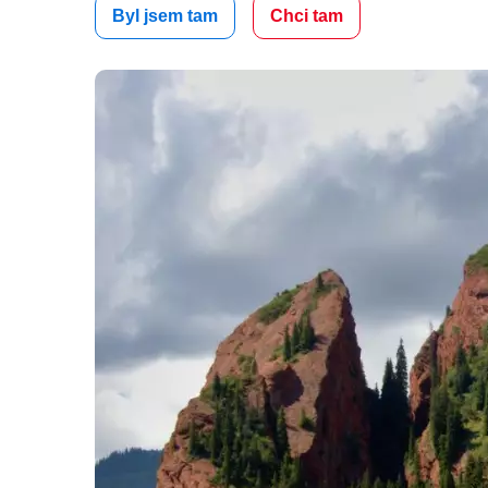
Byl jsem tam
Chci tam