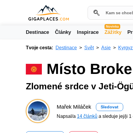
Novinka
Destinace
Články
Inspirace
Zážitky
Pr
Tvoje cesta:
Destinace
Svět
Asie
Kyrgyz
Místo Broke
Zlomené srdce v Jeti-Ög
Mařek Miláček
Sledovat
Napsal/a
14 článků
a sleduje jej/ji 