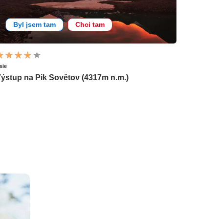
Byl jsem tam
Chci tam
sie
ýstup na Pik Sovětov (4317m n.m.)