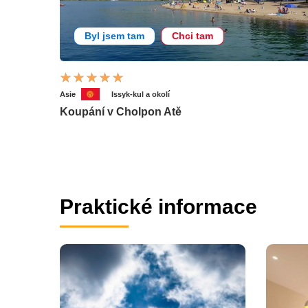
Byl jsem tam
Chci tam
Asie
Issyk-kul a okolí
Koupání v Cholpon Atě
Praktické informace