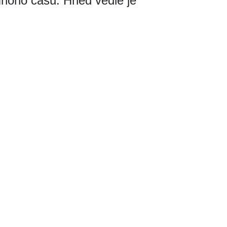
noho času. Hned vedle je