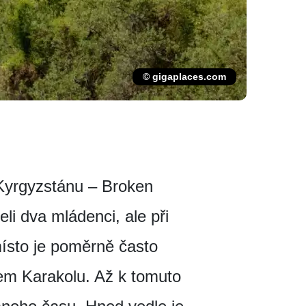
© gigaplaces.com
Kyrgyzstánu – Broken
li dva mládenci, ale při
 místo je poměrně často
lem Karakolu. Až k tomuto