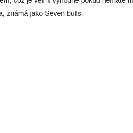
tem, což je velmi výhodné pokud nemáte m
a, známá jako Seven bulls.