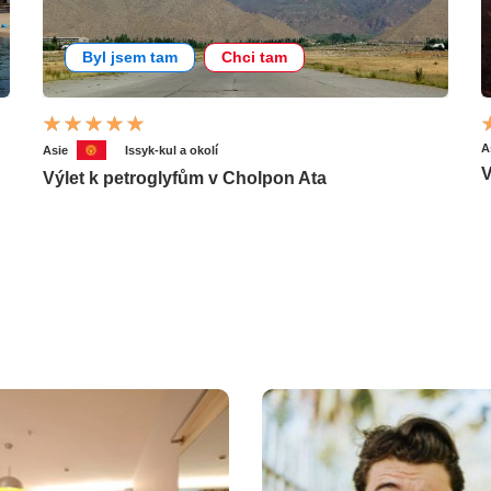
Byl jsem tam
Chci tam
A
Asie
Issyk-kul a okolí
V
Výlet k petroglyfům v Cholpon Ata