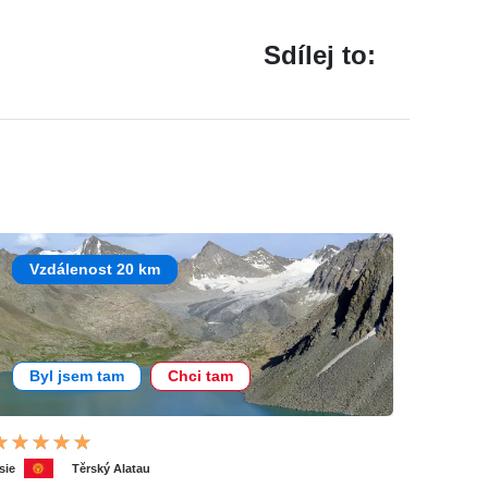
Sdílej to:
Vzdálenost 20 km
Byl jsem tam
Chci tam
sie
Těrský Alatau