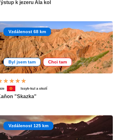
ýstup k jezeru Ala kol
Vzdálenost 68 km
Byl jsem tam
Chci tam
sie
Issyk-kul a okolí
aňon "Skazka"
Vzdálenost 125 km