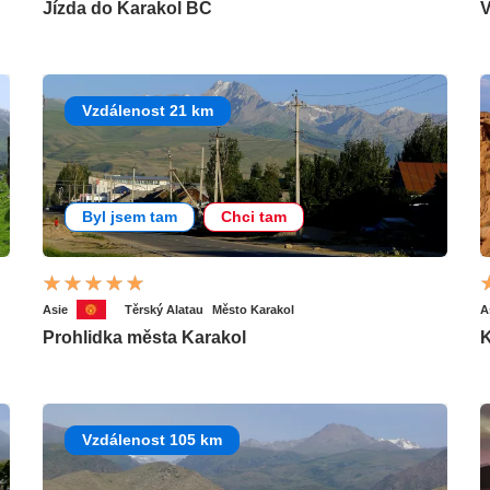
Jízda do Karakol BC
V
Vzdálenost 21 km
Byl jsem tam
Chci tam
Asie
Těrský Alatau
Město Karakol
A
Prohlidka města Karakol
K
Vzdálenost 105 km