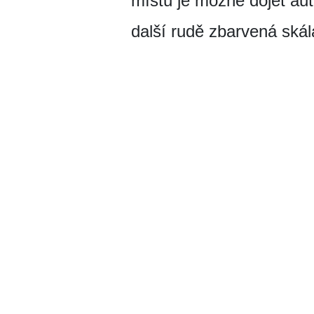
místu je možné dojet au
další rudě zbarvená skál