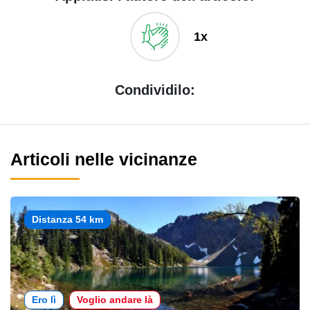
1x
Condividilo:
Articoli nelle vicinanze
Distanza 54 km
Ero lì
Voglio andare là