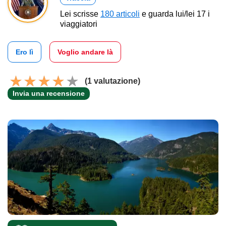
Lei scrisse
180 articoli
e guarda lui/lei 17 i
viaggiatori
Ero lì
Voglio andare là
(1 valutazione)
Invia una recensione