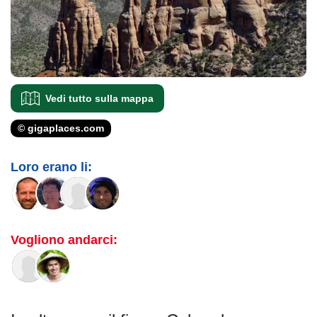
Vedi tutto sulla mappa
© gigaplaces.com
Loro erano li:
Vogliono andarci: