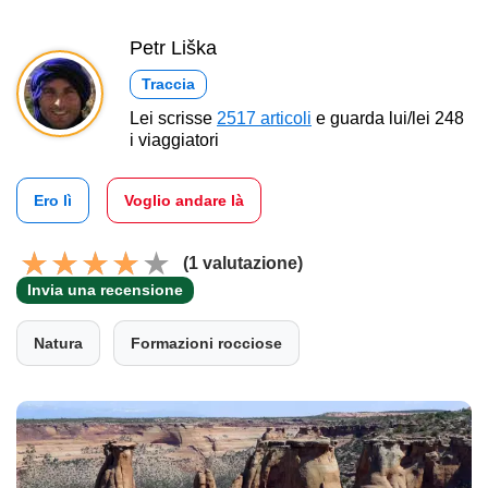
Petr Liška
Traccia
Lei scrisse
2517 articoli
e guarda lui/lei 248
i viaggiatori
Ero lì
Voglio andare là
(1 valutazione)
Invia una recensione
Natura
Formazioni rocciose