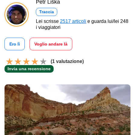
Petr Liška
Traccia
Lei scrisse
2517 articoli
e guarda lui/lei 248
i viaggiatori
Ero lì
Voglio andare là
(1 valutazione)
Invia una recensione