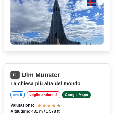
Ulm Munster
12.
La chiesa più alta del mondo
ero lì
voglio andare là
Google Maps
Valutazione:
Altitudine: 481 m / 1 578 ft