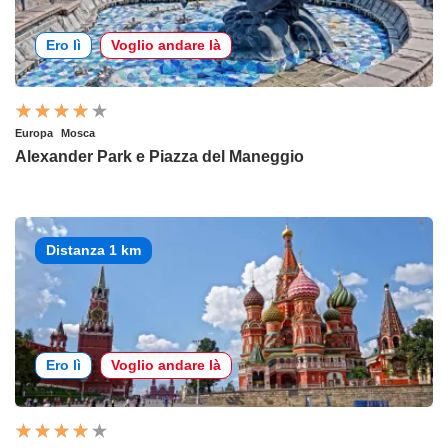
Ero lì
Voglio andare là
Europa
Mosca
Alexander Park e Piazza del Maneggio
Distanza 1 km
Ero lì
Voglio andare là