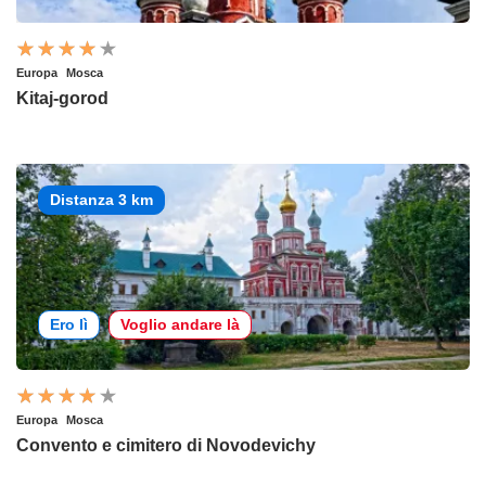
Europa
Mosca
Kitaj-gorod
Distanza 3 km
Ero lì
Voglio andare là
Europa
Mosca
Convento e cimitero di Novodevichy