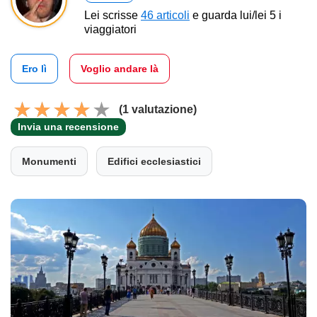
Lei scrisse
46 articoli
e guarda lui/lei 5 i
viaggiatori
Ero lì
Voglio andare là
(1 valutazione)
Invia una recensione
Monumenti
Edifici ecclesiastici