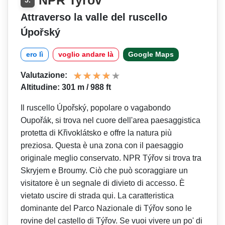
NPR Tyřov
5.
Attraverso la valle del ruscello
Úpořský
ero lì
voglio andare là
Google Maps
Valutazione:
Altitudine: 301 m / 988 ft
Il ruscello Úpořský, popolare o vagabondo
Oupořák, si trova nel cuore dell'area paesaggistica
protetta di Křivoklátsko e offre la natura più
preziosa. Questa è una zona con il paesaggio
originale meglio conservato. NPR Týřov si trova tra
Skryjem e Broumy. Ciò che può scoraggiare un
visitatore è un segnale di divieto di accesso. È
vietato uscire di strada qui. La caratteristica
dominante del Parco Nazionale di Týřov sono le
rovine del castello di Týřov. Se vuoi vivere un po' di