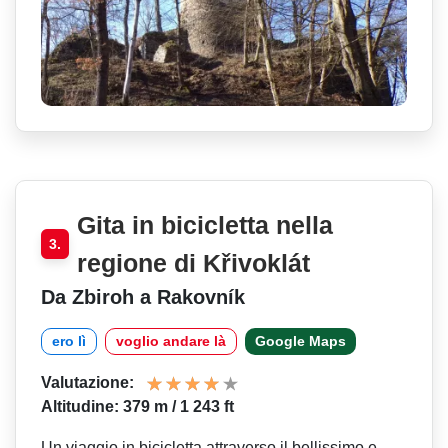
Gita in bicicletta nella
3.
regione di Křivoklát
Da Zbiroh a Rakovník
ero lì
voglio andare là
Google Maps
Valutazione:
Altitudine: 379 m / 1 243 ft
Un viaggio in bicicletta attraverso il bellissimo e