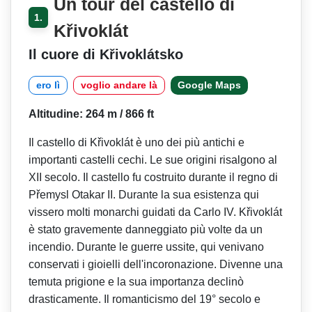
Un tour del castello di
1.
Křivoklát
Il cuore di Křivoklátsko
ero lì
voglio andare là
Google Maps
Altitudine: 264 m / 866 ft
Il castello di Křivoklát è uno dei più antichi e
importanti castelli cechi. Le sue origini risalgono al
XII secolo. Il castello fu costruito durante il regno di
Přemysl Otakar II. Durante la sua esistenza qui
vissero molti monarchi guidati da Carlo IV. Křivoklát
è stato gravemente danneggiato più volte da un
incendio. Durante le guerre ussite, qui venivano
conservati i gioielli dell'incoronazione. Divenne una
temuta prigione e la sua importanza declinò
drasticamente. Il romanticismo del 19° secolo e