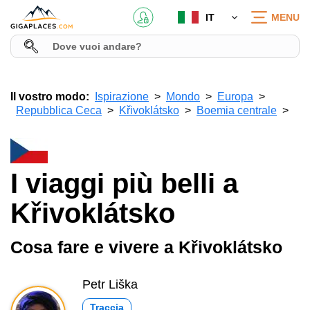
IT
MENU
Il vostro modo:
Ispirazione
Mondo
Europa
Repubblica Ceca
Křivoklátsko
Boemia centrale
I viaggi più belli a
Křivoklátsko
Cosa fare e vivere a Křivoklátsko
Petr Liška
Traccia