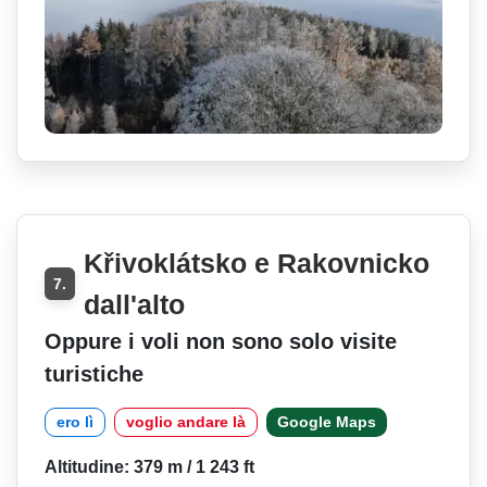
Křivoklátsko e Rakovnicko
7.
dall'alto
Oppure i voli non sono solo visite
turistiche
ero lì
voglio andare là
Google Maps
Altitudine: 379 m / 1 243 ft