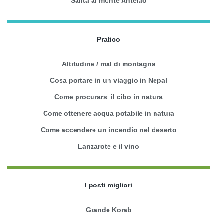
Salita al monte Antelao
Pratico
Altitudine / mal di montagna
Cosa portare in un viaggio in Nepal
Come procurarsi il cibo in natura
Come ottenere acqua potabile in natura
Come accendere un incendio nel deserto
Lanzarote e il vino
I posti migliori
Grande Korab