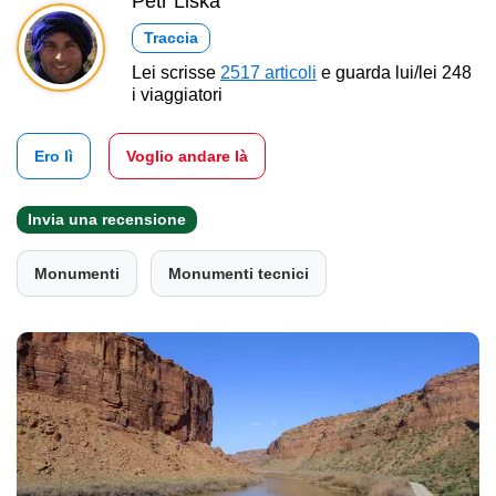
Petr Liška
Traccia
Lei scrisse
2517 articoli
e guarda lui/lei 248
i viaggiatori
Ero lì
Voglio andare là
Invia una recensione
Monumenti
Monumenti tecnici