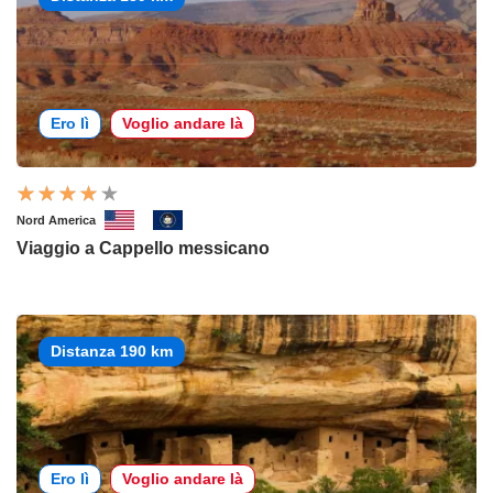
Ero lì
Voglio andare là
Nord America
Viaggio a Cappello messicano
Distanza 190 km
Ero lì
Voglio andare là