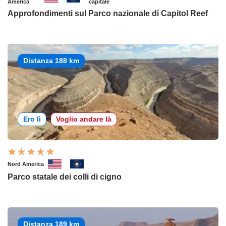
America
capitale
Approfondimenti sul Parco nazionale di Capitol Reef
Distanza 188 km
Ero lì
Voglio andare là
Nord America
Parco statale dei colli di cigno
Distanza 189 km