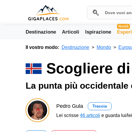
Novità
Destinazione
Articoli
Ispirazione
Esper
Il vostro modo:
Destinazione
Mondo
Europ
Scogliere di
La punta più occidentale
Pedro Gula
Traccia
Lei scrisse
46 articoli
e guarda lui/lei