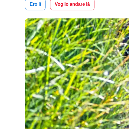
Ero lì
Voglio andare là