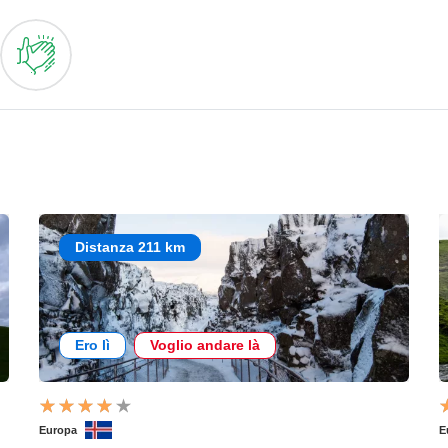
Distanza 211 km
Ero lì
Voglio andare là
Europa
E