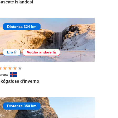
ascate islandesi
Distanza 324 km
Ero lì
Voglio andare là
uropa
kógafoss d'inverno
Distanza 350 km