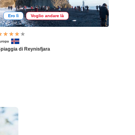
Ero lì
Voglio andare là
uropa
piaggia di Reynisfjara