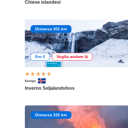
Chiese islandesi
Distanza 301 km
Ero lì
Voglio andare là
Europa
Inverno Seljalandsfoss
Distanza 332 km