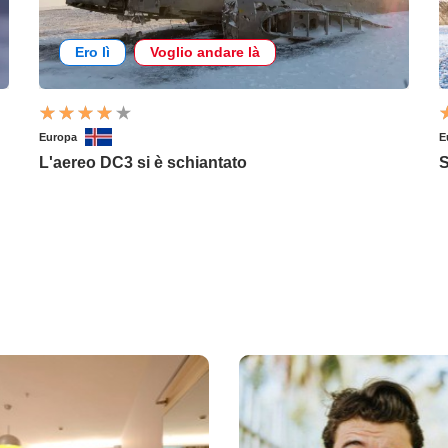
Ero lì
Voglio andare là
Europa
E
L'aereo DC3 si è schiantato
S