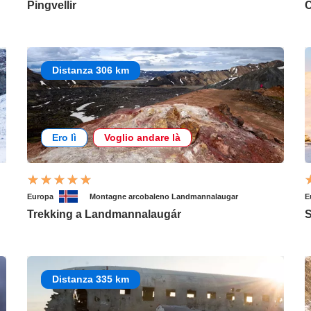
Pingvellir
C
Distanza 306 km
Ero lì
Voglio andare là
Europa
Montagne arcobaleno Landmannalaugar
E
Trekking a Landmannalaugár
S
Distanza 335 km