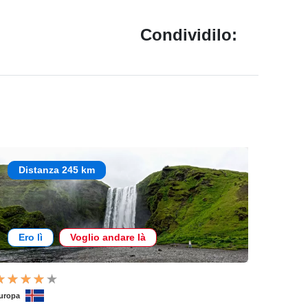
Condividilo:
Distanza 245 km
Ero lì
Voglio andare là
uropa