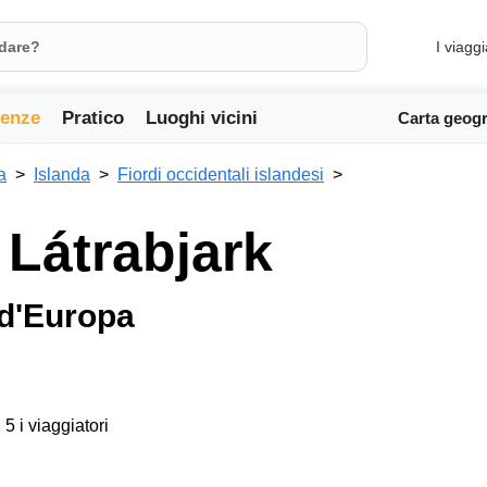
I viaggi
ienze
Pratico
Luoghi vicini
Carta geogr
a
Islanda
Fiordi occidentali islandesi
 Látrabjark
 d'Europa
 5 i viaggiatori