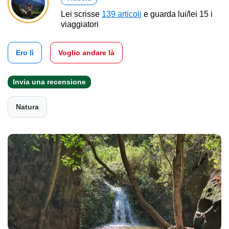
Lei scrisse
139 articoli
e guarda lui/lei 15 i
viaggiatori
Ero lì
Voglio andare là
Invia una recensione
Natura