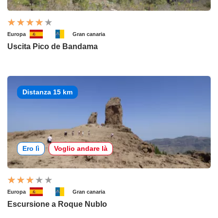
Europa
Gran canaria
Uscita Pico de Bandama
Distanza 15 km
Ero lì
Voglio andare là
Europa
Gran canaria
Escursione a Roque Nublo