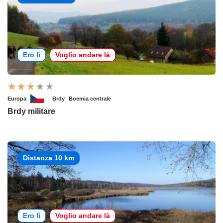
Ero lì
Voglio andare là
Europa
Brdy
Boemia centrale
Brdy militare
Distanza 10 km
Ero lì
Voglio andare là