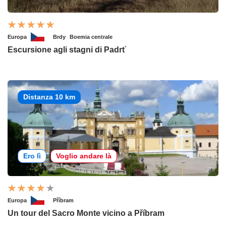
Europa
Brdy
Boemia centrale
Escursione agli stagni di Padrť
Distanza 10 km
Ero lì
Voglio andare là
Europa
Příbram
Un tour del Sacro Monte vicino a Příbram