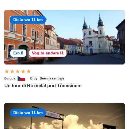
Distanza 11 km
Ero lì
Voglio andare là
Europa
Brdy
Boemia centrale
Un tour di Rožmitál pod Třemšínem
Distanza 11 km