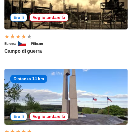
Ero lì
Voglio andare là
Europa
Příbram
Campo di guerra
Distanza 14 km
Ero lì
Voglio andare là