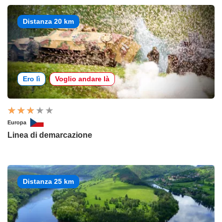
Distanza 20 km
Ero lì
Voglio andare là
Europa
Linea di demarcazione
Distanza 25 km