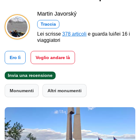
Martin Javorský
Traccia
Lei scrisse
378 articoli
e guarda lui/lei 16 i
viaggiatori
Ero lì
Voglio andare là
Invia una recensione
Monumenti
Altri monumenti