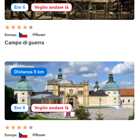
Ero lì
Voglio andare là
Europa
Příbram
Campo di guerra
Distanza 5 km
Ero lì
Voglio andare là
Europa
Příbram