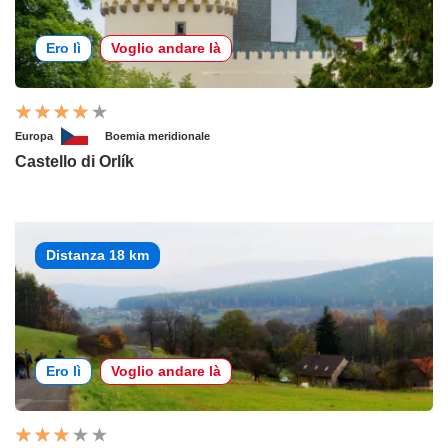
Ero lì
Voglio andare là
Europa
Boemia meridionale
Castello di Orlík
Distanza 18 km
Ero lì
Voglio andare là