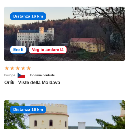
Distanza 16 km
Ero lì
Voglio andare là
Europa
Boemia centrale
Orlík - Viste della Moldava
Distanza 16 km