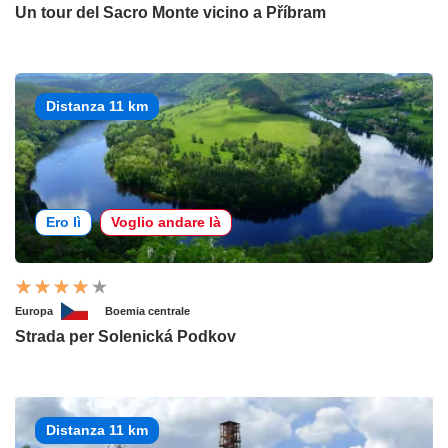
Un tour del Sacro Monte vicino a Příbram
Distanza 11 km
Ero lì
Voglio andare là
Europa
Boemia centrale
Strada per Solenická Podkov
Distanza 11 km