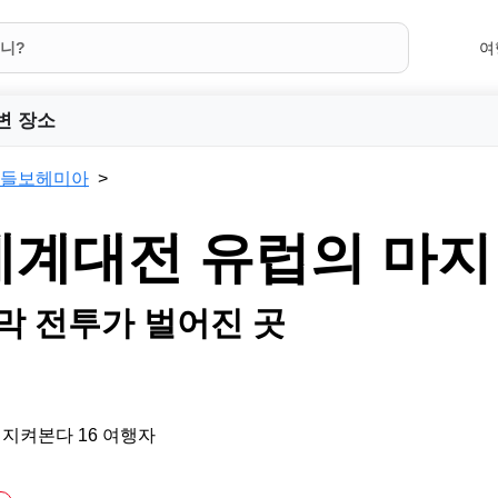
여
변 장소
들보헤미아
세계대전 유럽의 마지
막 전투가 벌어진 곳
 지켜본다 16 여행자