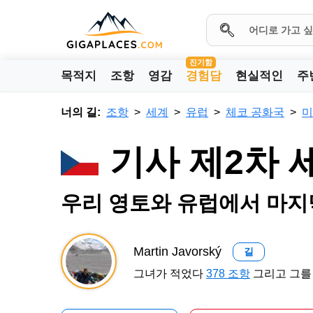
진기함
목적지
조항
영감
경험담
현실적인
주
너의 길:
조항
세계
유럽
체코 공화국
미
기사 제2차 
우리 영토와 유럽에서 마지
Martin Javorský
길
그녀가 적었다
378 조항
그리고 그를