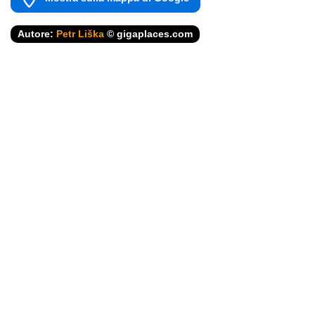
Autore:
Petr Liška
© gigaplaces.com