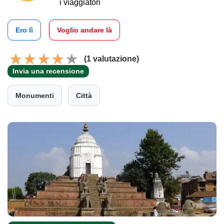
i viaggiatori
Ero lì
Voglio andare là
(1 valutazione)
Invia una recensione
Monumenti
Città