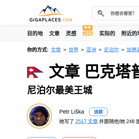
新奇
目的地
文章
灵感
经历
实际的
附近的
你的方式:
文章
世界
亚洲
尼泊尔
加德
文章 巴克塔
尼泊尔最美王城
Petr Liška
追踪
她写了
2517 文章
并跟随他/她 248