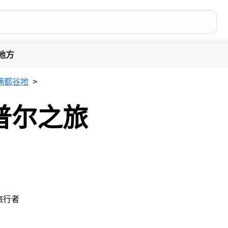
地方
满都谷地
普尔之旅
 旅行者