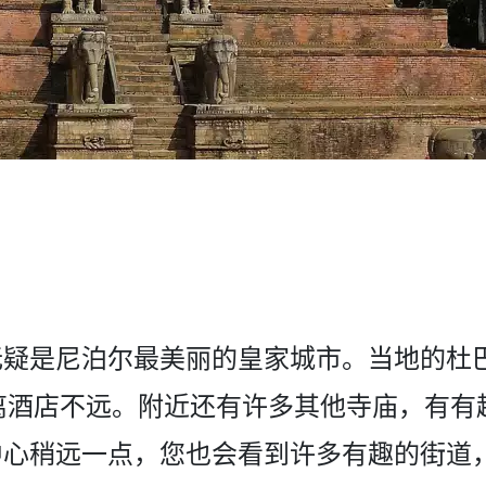
疑是­尼泊尔最美丽的皇家城市。当地的杜
寺庙距离酒店不远。附­近还有许多其他寺庙，
中心稍远一点，您也会看到许多有­趣的街