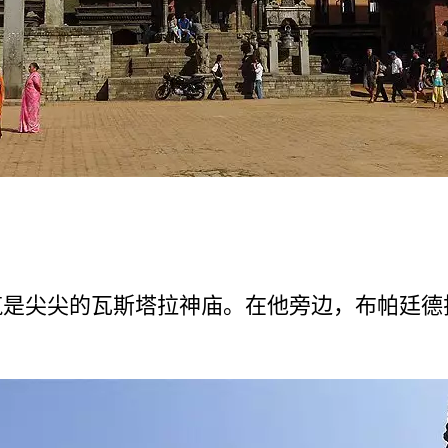
是­尖尖的瓦斯塔拉神庙。在他旁边，布帕廷德