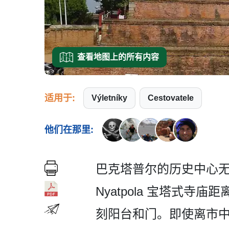
查看地图上的所有内容
适用于:
Výletníky
Cestovatele
他们在那里:
巴克塔普尔的历史中心无
Nyatpola 宝塔式
刻­阳台和门。即使离市