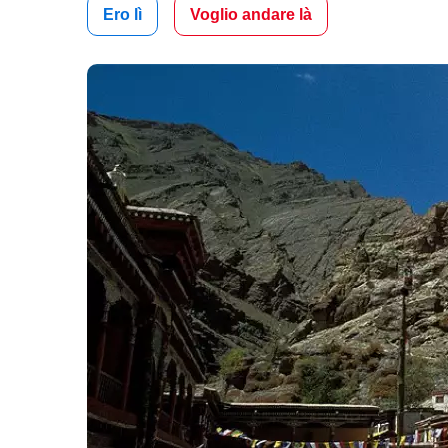
Ero lì
Voglio andare là