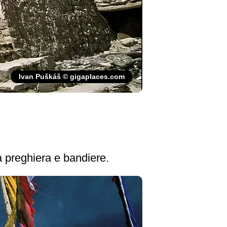
Ivan Puškáš © gigaplaces.com
la preghiera e bandiere.