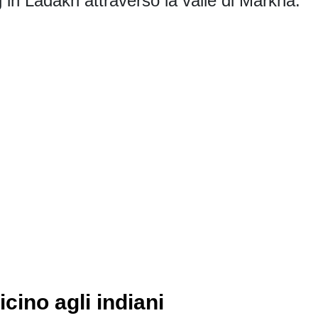
g in Ladakh attraverso la valle di Markha.
cino agli indiani