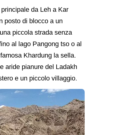
a principale da Leh a Kar
un posto di blocco a un
e una piccola strada senza
fino al lago Pangong tso o al
a famosa Khardung la sella.
le aride pianure del Ladakh
tero e un piccolo villaggio.