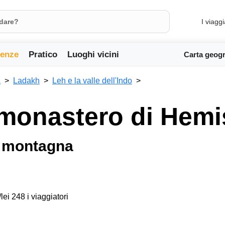
I viaggi
ienze
Pratico
Luoghi vicini
Carta geogr
a
Ladakh
Leh e la valle dell'Indo
 monastero di Hem
i montagna
lei 248 i viaggiatori