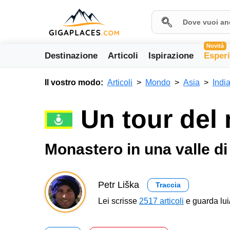
Novità
Destinazione
Articoli
Ispirazione
Esper
Il vostro modo:
Articoli
Mondo
Asia
Indi
Un tour del
Monastero in una valle d
Petr Liška
Traccia
Lei scrisse
2517 articoli
e guarda lui/