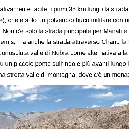
lativamente facile: i primi 35 km lungo la strad
re), che è solo un polveroso buco militare con 
o. Non c'è solo la strada principale per Manali 
Hemis, ma anche la strada attraverso Chang la 
conosciuta valle di Nubra come alternativa all
 un piccolo ponte sull'Indo e più avanti lungo 
una stretta valle di montagna, dove c'è un monas