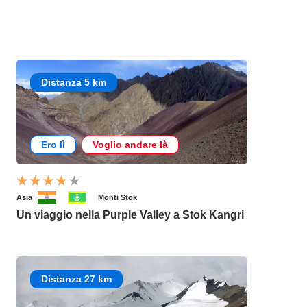
Distanza 5 km
Ero lì
Voglio andare là
Asia
Monti Stok
Un viaggio nella Purple Valley a Stok Kangri
Distanza 27 km