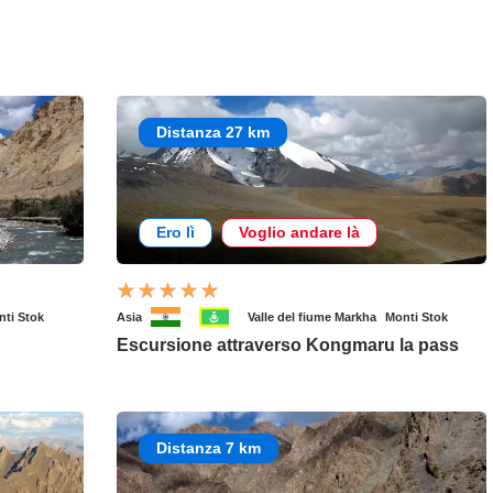
Distanza 27 km
Ero lì
Voglio andare là
nti Stok
Asia
Valle del fiume Markha
Monti Stok
Escursione attraverso Kongmaru la pass
Distanza 7 km