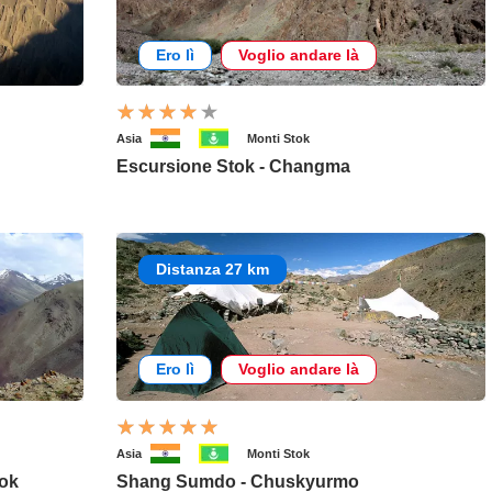
Ero lì
Voglio andare là
Asia
Monti Stok
Escursione Stok - Changma
Distanza 27 km
Ero lì
Voglio andare là
Asia
Monti Stok
tok
Shang Sumdo - Chuskyurmo