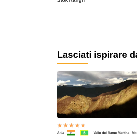
Stok Kangri
Lasciati ispirare d
Asia
Valle del fiume Markha
Mo