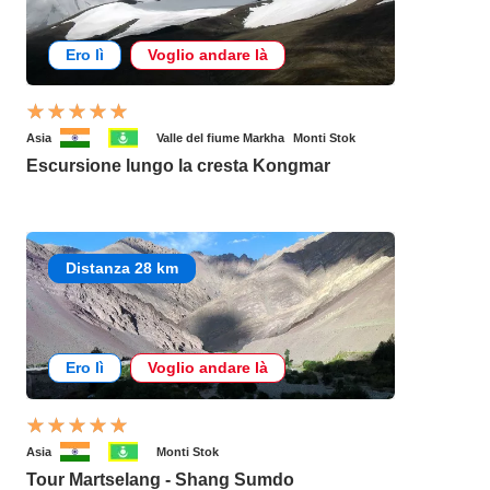
Ero lì
Voglio andare là
Asia
Valle del fiume Markha
Monti Stok
Escursione lungo la cresta Kongmar
Distanza 28 km
Ero lì
Voglio andare là
Asia
Monti Stok
Tour Martselang - Shang Sumdo