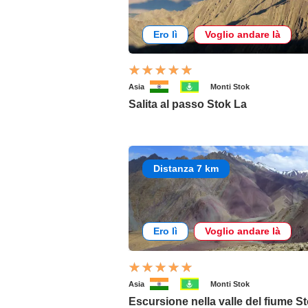
Ero lì
Voglio andare là
Asia
Monti Stok
Salita al passo Stok La
Distanza 7 km
Ero lì
Voglio andare là
Asia
Monti Stok
Escursione nella valle del fiume S