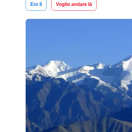
Ero lì
Voglio andare là