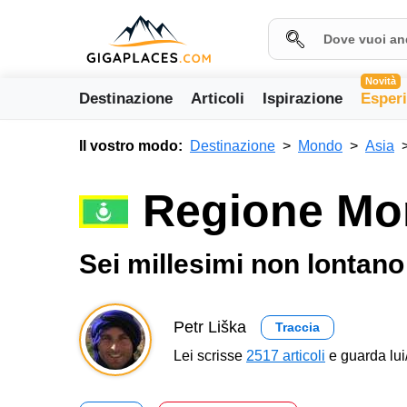
Novità
Destinazione
Articoli
Ispirazione
Esper
Il vostro modo:
Destinazione
Mondo
Asia
Regione Mon
Sei millesimi non lontano
Petr Liška
Traccia
Lei scrisse
2517 articoli
e guarda lui/