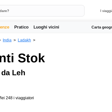
I viaggi
ienze
Pratico
Luoghi vicini
Carta geogr
India
Ladakh
ti Stok
 da Leh
lei 248 i viaggiatori