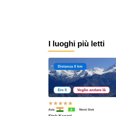
I luoghi più letti
Distanza 0 km
Ero lì
Voglio andare là
Asia
Monti Stok