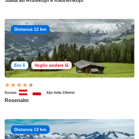
Salita ad Arbiskopf e Rauhenkopf
Distanza 12 km
Ero lì
Voglio andare là
Europa
Alpi della Zillertal
Rosenalm
Distanza 13 km