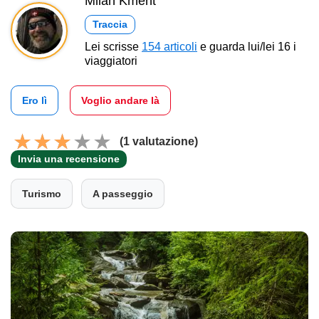
Milan Kment
Traccia
Lei scrisse
154 articoli
e guarda lui/lei 16 i
viaggiatori
Ero lì
Voglio andare là
(1 valutazione)
Invia una recensione
Turismo
A passeggio