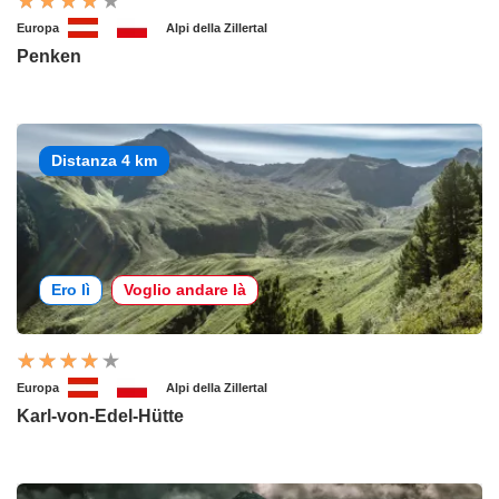
Europa
Alpi della Zillertal
Penken
Distanza 4 km
Ero lì
Voglio andare là
Europa
Alpi della Zillertal
Karl-von-Edel-Hütte