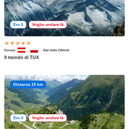
Ero lì
Voglio andare là
Europa
Alpi della Zillertal
Il mondo di TUX
Distanza 15 km
Ero lì
Voglio andare là