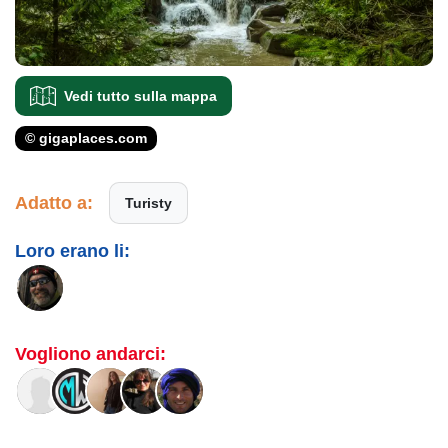
Vedi tutto sulla mappa
© gigaplaces.com
Adatto a:
Turisty
Loro erano li:
Vogliono andarci: