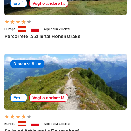
Ero lì
Voglio andare là
Europa
Alpi della Zillertal
Percorrere la Zillertal Höhenstraße
Distanza 8 km
Ero lì
Voglio andare là
Europa
Alpi della Zillertal