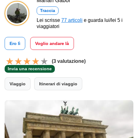
Marian Gabor
Traccia
Lei scrisse
77 articoli
e guarda lui/lei 5 i
viaggiatori
Ero lì
Voglio andare là
(3 valutazione)
Invia una recensione
Viaggio
Itinerari di viaggio