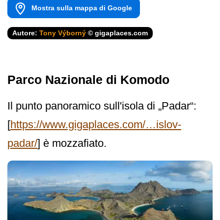
Mostra sulla mappa di Google
Autore:
Tony Výborný
© gigaplaces.com
Parco Nazionale di Komodo
Il punto panoramico sull'isola di „Padar“:
[
https://www.gigaplaces.com/…islov-
padar/
] è mozzafiato.