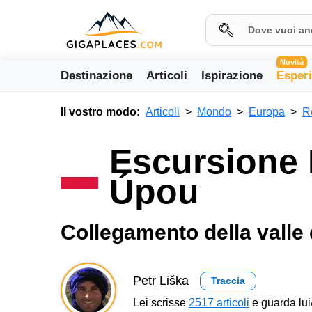
Novità
Destinazione
Articoli
Ispirazione
Esper
Il vostro modo:
Articoli
Mondo
Europa
R
Escursione 
Úpou
Collegamento della valle d
Petr Liška
Traccia
Lei scrisse
2517 articoli
e guarda lui/