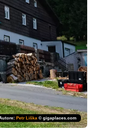
Autore:
Petr Liška
© gigaplaces.com