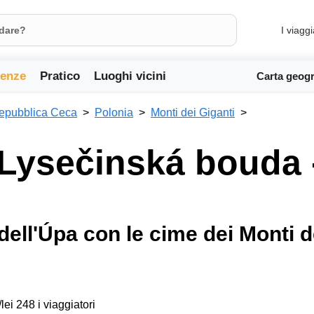
I viaggi
ienze
Pratico
Luoghi vicini
Carta geogr
epubblica Ceca
Polonia
Monti dei Giganti
Lysečinská bouda
ell'Úpa con le cime dei Monti de
lei 248 i viaggiatori