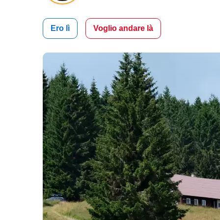
Ero lì
Voglio andare là