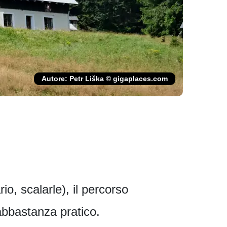
Autore: Petr Liška © gigaplaces.com
io, scalarle), il percorso
abbastanza pratico.