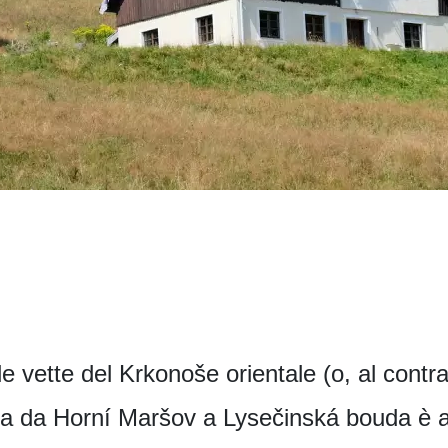
 vette del Krkonoše orientale (o, al contrar
rta da Horní Maršov a Lysečinská bouda è 