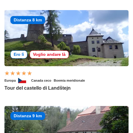
Distanza 8 km
Ero lì
Voglio andare là
Europa
Canada ceco
Boemia meridionale
Tour del castello di Landštejn
Distanza 9 km