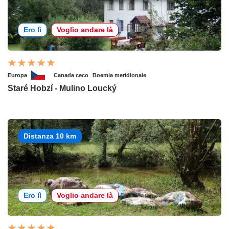
Ero lì
Voglio andare là
Europa
Canada ceco
Boemia meridionale
Staré Hobzí - Mulino Loucký
Distanza 10 km
Ero lì
Voglio andare là