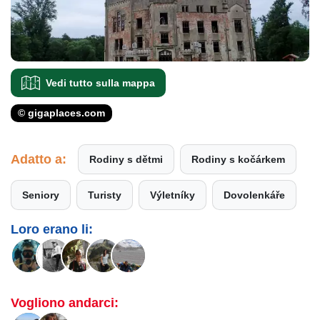
Vedi tutto sulla mappa
© gigaplaces.com
Adatto a:
Rodiny s dětmi
Rodiny s kočárkem
Seniory
Turisty
Výletníky
Dovolenkáře
Loro erano li:
Vogliono andarci: