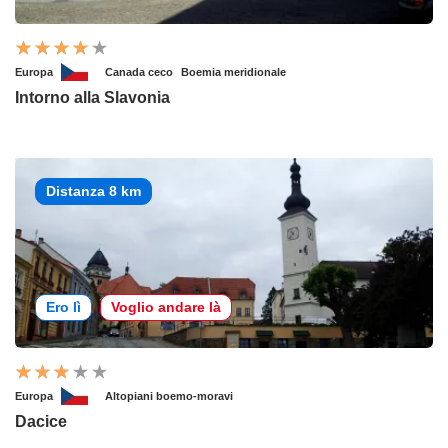
Europa
Canada ceco
Boemia meridionale
Intorno alla Slavonia
Distanza 8 km
Ero lì
Voglio andare là
Europa
Altopiani boemo-moravi
Dacice