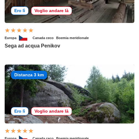
Ero lì
Voglio andare là
Europa
Canada ceco
Boemia meridionale
Sega ad acqua Penikov
Distanza 3 km
Ero lì
Voglio andare là
Europa
Canada ceco
Boemia meridionale