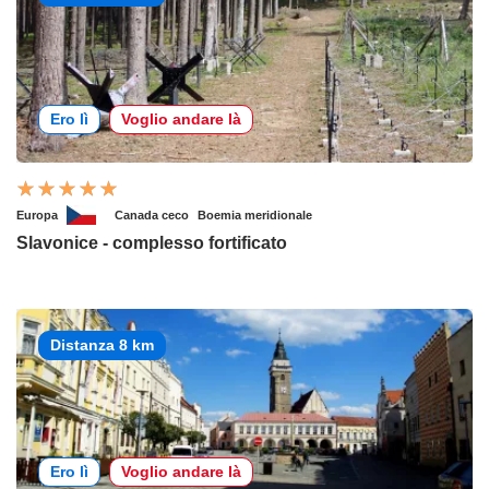
Ero lì
Voglio andare là
Europa
Canada ceco
Boemia meridionale
Slavonice - complesso fortificato
Distanza 8 km
Ero lì
Voglio andare là