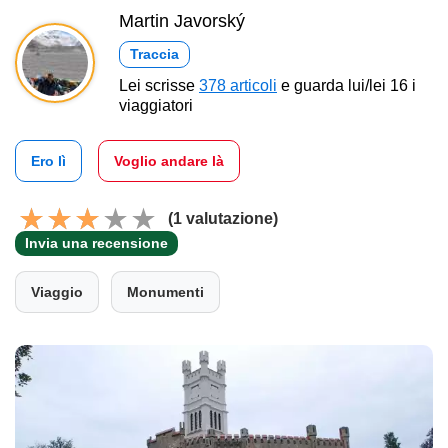
Martin Javorský
Traccia
Lei scrisse
378 articoli
e guarda lui/lei 16 i
viaggiatori
Ero lì
Voglio andare là
(1 valutazione)
Invia una recensione
Viaggio
Monumenti